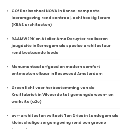
GO! Basisschool NOVA in Ronse: compacte
leeromgeving rond centraal, achthoekig forum
(KRAS architecten)
RAAMWERK en Atelier Arne Deruyter realiseren
jeugdsite in Eernegem als speelse architectuur
rond bestaande loods
Monumentaal erfgoed en modern comfort
ontmoeten elkaar in Rosewood Amsterdam
Groen licht voor herbestemming van de
Kruitfabriek in Vilvoorde tot gemengde woon- en
werksite (a2o)
evr-architecten voltooit Ten Dries in Landegem als
kleinschalige zorgomgeving rond een groene