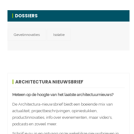
DOSSIERS
Gevelinnovaties
Isolatie
ARCHITECTURA NIEUWSBRIEF
Meteen op de hoogte van het laatste architectuurnieuws?
De Architectura-nieuwsbrief biedt een boeiende mix van
actualiteit, projectbeschrijvingen, opiniestukken,
productinnovaties, info over evenementen, maar video's,
podcasts en zoveel meer.
Schrijf je nu in en ontvang onze wekelijkse nieuwsbrieven in