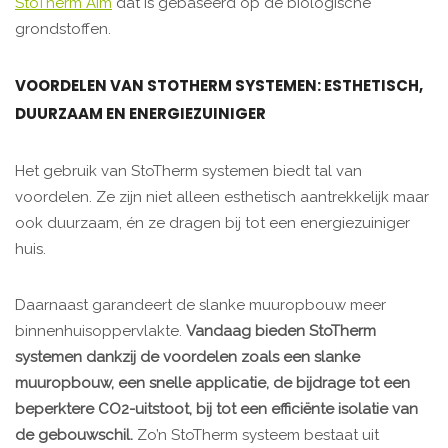
StoTherm Aim
dat is gebaseerd op de biologische
grondstoffen.
VOORDELEN VAN STOTHERM SYSTEMEN: ESTHETISCH,
DUURZAAM EN ENERGIEZUINIGER
Het gebruik van StoTherm systemen biedt tal van
voordelen. Ze zijn niet alleen esthetisch aantrekkelijk maar
ook duurzaam, én ze dragen bij tot een energiezuiniger
huis. ​
Daarnaast garandeert de slanke muuropbouw meer
binnenhuisoppervlakte.
Vandaag bieden StoTherm
systemen dankzij de voordelen zoals een slanke
muuropbouw, een snelle applicatie, de bijdrage tot een
beperktere CO2-uitstoot, bij tot een efficiënte isolatie van
de gebouwschil.
Zo’n StoTherm systeem bestaat uit