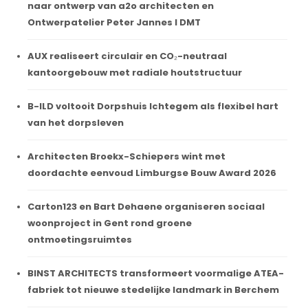
naar ontwerp van a2o architecten en
Ontwerpatelier Peter Jannes I DMT
AUX realiseert circulair en CO₂-neutraal
kantoorgebouw met radiale houtstructuur
B-ILD voltooit Dorpshuis Ichtegem als flexibel hart
van het dorpsleven
Architecten Broekx-Schiepers wint met
doordachte eenvoud Limburgse Bouw Award 2026
Carton123 en Bart Dehaene organiseren sociaal
woonproject in Gent rond groene
ontmoetingsruimtes
BINST ARCHITECTS transformeert voormalige ATEA-
fabriek tot nieuwe stedelijke landmark in Berchem