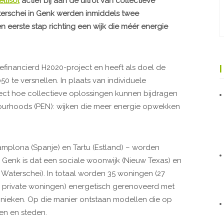
ellisol
actief bij aan de uitrol van collectieve
terschei in Genk werden inmiddels twee
n eerste stap richting een wijk die méér energie
efinancierd H2020-project en heeft als doel de
0 te versnellen. In plaats van individuele
ect hoe collectieve oplossingen kunnen bijdragen
urhoods (PEN): wijken die meer energie opwekken
Pamplona (Spanje) en Tartu (Estland) – worden
 Genk is dat een sociale woonwijk (Nieuw Texas) en
 Waterschei). In totaal worden 35 woningen (27
 private woningen) energetisch gerenoveerd met
hnieken. Op die manier ontstaan modellen die op
ken en steden.