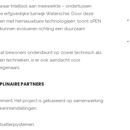
aar Intellisol aan meewerkte – ondertussen
erfgoedrijke tuinwijk Waterschei. Door deze
usten met hernieuwbare technologieën, toont oPEN
kunnen evolueren richting een duurzaam
dat bewoners ondersteunt op zowel technisch als
e en technieken, is er ook aandacht voor
eigenaars.
PLINAIRE PARTNERS
riment. Het project is gebaseerd op samenwerking
ennisinstellingen:
 batterijsystemen.