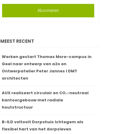
Abonneren
MEEST RECENT
Werken gestart Thomas More-campus in
Geel naar ontwerp van a2o en
Ontwerpatelier Peter Jannes I DMT
architecten
AUX realiseert circulair en CO₂-neutraal
kantoorgebouw met radiale
houtstructuur
B-ILD voltooit Dorpshuis Ichtegem als
flexibel hart van het dorpsleven