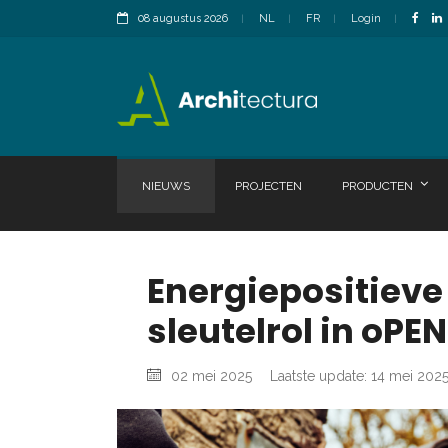
08 augustus 2026
NL
FR
Login
NIEUWS
PROJECTEN
PRODUCTEN
Energiepositieve 
sleutelrol in oPE
02 mei 2025
Laatste update: 14 mei 202