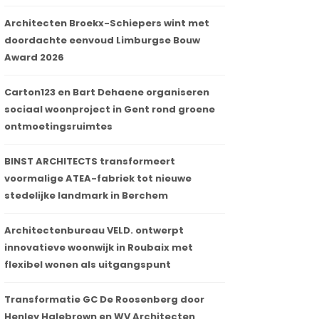
Architecten Broekx-Schiepers wint met
doordachte eenvoud Limburgse Bouw
Award 2026
Carton123 en Bart Dehaene organiseren
sociaal woonproject in Gent rond groene
ontmoetingsruimtes
BINST ARCHITECTS transformeert
voormalige ATEA-fabriek tot nieuwe
stedelijke landmark in Berchem
Architectenbureau VELD. ontwerpt
innovatieve woonwijk in Roubaix met
flexibel wonen als uitgangspunt
Transformatie GC De Roosenberg door
Henley Halebrown en WV Architecten