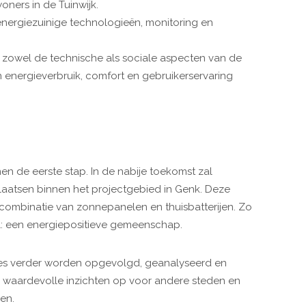
ners in de Tuinwijk.
energiezuinige technologieën, monitoring en
owel de technische als sociale aspecten van de
n energieverbruik, comfort en gebruikerservaring
 de eerste stap. In de nabije toekomst zal
 plaatsen binnen het projectgebied in Genk. Deze
combinatie van zonnepanelen en thuisbatterijen. Zo
el: een energiepositieve gemeenschap.
ies verder worden opgevolgd, geanalyseerd en
en waardevolle inzichten op voor andere steden en
en.