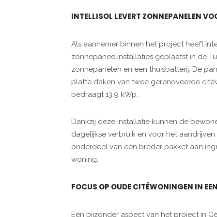
INTELLISOL LEVERT ZONNEPANELEN VO
Als aannemer binnen het project heeft Inte
zonnepaneelinstallaties geplaatst in de Tu
zonnepanelen en een thuisbatterij. De pa
platte daken van twee gerenoveerde citéw
bedraagt 13,9 kWp.
Dankzij deze installatie kunnen de bewon
dagelijkse verbruik en voor het aandrijv
onderdeel van een breder pakket aan ing
woning.
FOCUS OP OUDE CITÉWONINGEN IN EE
Een bijzonder aspect van het project in G