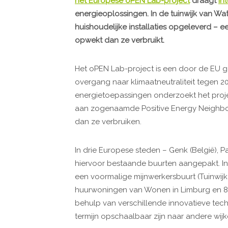
het Europese oPEN Lab-project
draagt
Int
energieoplossingen. In de tuinwijk van Wa
huishoudelijke installaties opgeleverd – ee
opwekt dan ze verbruikt.
Het oPEN Lab-project is een door de EU g
overgang naar klimaatneutraliteit tegen 205
energietoepassingen onderzoekt het proj
aan zogenaamde Positive Energy Neighbo
dan ze verbruiken.
In drie Europese steden – Genk (België), 
hiervoor bestaande buurten aangepakt. In
een voormalige mijnwerkersbuurt (Tuinwijk
huurwoningen van Wonen in Limburg en 8
behulp van verschillende innovatieve tec
termijn opschaalbaar zijn naar andere wij