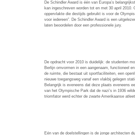
De Schindler Award is één van Europa’s belangrijkst
kan ingeschreven worden tot en met 30 april 2010. O
oppervlakte die destijds gebruikt is voor de Olympis
voor iedereen”. De Schindler Award is een uitgelez
laten beoordelen door een professionele jury.
De opdracht voor 2010 is duidelijk: de studenten m
Berlijn omvormen in een aangenaam, functioneel en
de ruimte, die bestaat uit sportfaciliteiten, een ope
nieuwe toegangsweg vanaf een vlakbij gelegen stati
Belangrijk is eveneens dat deze plaats eveneens ee
van het Olympische Park dat de nazi’s in 1936 wil
triomfator werd echter de zwarte Amerikaanse atle
Eén van de doelstellingen is de jonge architecten 