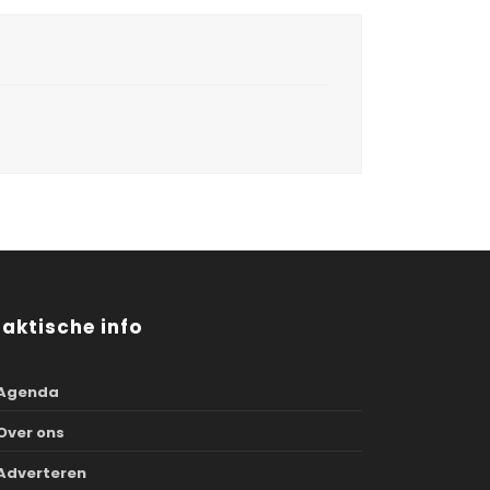
raktische info
Agenda
Over ons
Adverteren