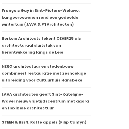
François Gay in Sint-Pieters-Woluwe:
kangoeroewonen rond een gedeelde
wintertuin (JAVA & PTArchitecten)
Berkein Architects tekent OEVER25 als
architecturaal sluitstuk van
herontwikkeling langs de Leie
NERO architectuur en stedenbouw
combineert restauratie met zeshoekige
uitbreiding voor Cultuurhuis Hansbeke
LAVA architecten geeft Sint-Katelijne-
Waver nieuw vrijetijdscentrum met agora
en flexibele architectuur
STEEN & BEEN. Rotte appels (Filip Canfyn)