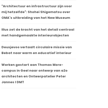
"Architectuur en infrastructuur zijn voor
mij hetzelfde": Shohei Shigematsu over
OMA's uitbreiding van het New Museum
Illus zet de kracht van het detail centraal
met handgemaakte interieurobjecten
Deusjevoo vertaalt circulaire missie van
Bebat naar warm en educatief interieur
Werken gestart aan Thomas More-
campus in Geel naar ontwerp van a2o
architecten en Ontwerpatelier Peter
Jannes I DMT