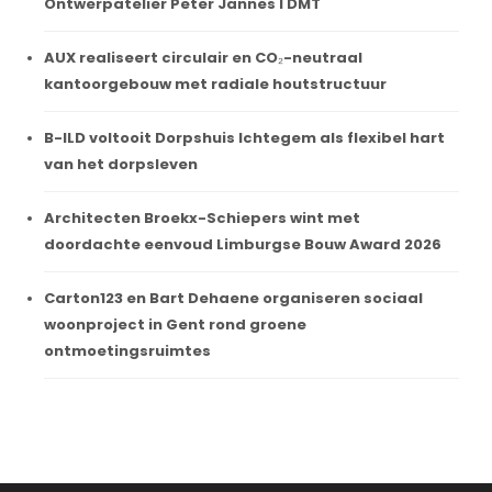
Ontwerpatelier Peter Jannes I DMT
AUX realiseert circulair en CO₂-neutraal
kantoorgebouw met radiale houtstructuur
B-ILD voltooit Dorpshuis Ichtegem als flexibel hart
van het dorpsleven
Architecten Broekx-Schiepers wint met
doordachte eenvoud Limburgse Bouw Award 2026
Carton123 en Bart Dehaene organiseren sociaal
woonproject in Gent rond groene
ontmoetingsruimtes