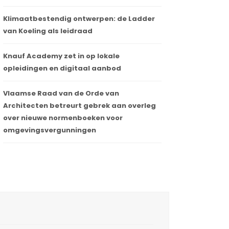
Klimaatbestendig ontwerpen: de Ladder
van Koeling als leidraad
Knauf Academy zet in op lokale
opleidingen en digitaal aanbod
Vlaamse Raad van de Orde van
Architecten betreurt gebrek aan overleg
over nieuwe normenboeken voor
omgevingsvergunningen