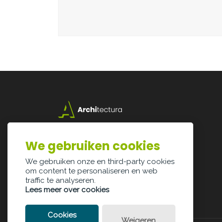
Lazarijstraat 168
3500 Hasselt
We gebruiken cookies
info@architectura.be
We gebruiken onze en third-party cookies
om content te personaliseren en web
traffic te analyseren.
Lees meer over cookies
Cookies
Weigeren