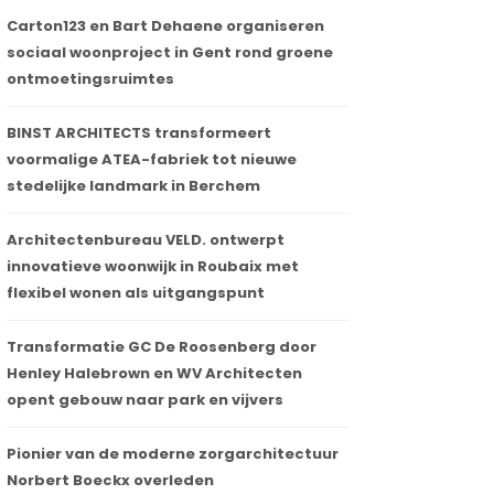
Carton123 en Bart Dehaene organiseren
sociaal woonproject in Gent rond groene
ontmoetingsruimtes
BINST ARCHITECTS transformeert
voormalige ATEA-fabriek tot nieuwe
stedelijke landmark in Berchem
Architectenbureau VELD. ontwerpt
innovatieve woonwijk in Roubaix met
flexibel wonen als uitgangspunt
Transformatie GC De Roosenberg door
Henley Halebrown en WV Architecten
opent gebouw naar park en vijvers
Pionier van de moderne zorgarchitectuur
Norbert Boeckx overleden