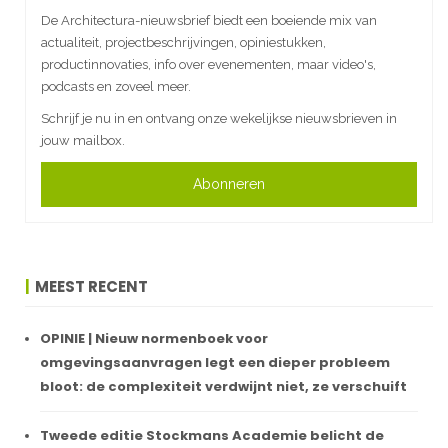
De Architectura-nieuwsbrief biedt een boeiende mix van
actualiteit, projectbeschrijvingen, opiniestukken,
productinnovaties, info over evenementen, maar video's,
podcasts en zoveel meer.
Schrijf je nu in en ontvang onze wekelijkse nieuwsbrieven in
jouw mailbox.
Abonneren
MEEST RECENT
OPINIE | Nieuw normenboek voor
omgevingsaanvragen legt een dieper probleem
bloot: de complexiteit verdwijnt niet, ze verschuift
Tweede editie Stockmans Academie belicht de