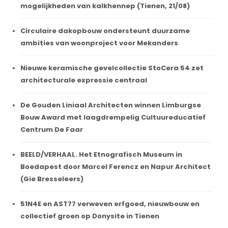
mogelijkheden van kalkhennep (Tienen, 21/08)
Circulaire dakopbouw ondersteunt duurzame
ambities van woonproject voor Mekanders
Nieuwe keramische gevelcollectie StoCera 54 zet
architecturale expressie centraal
De Gouden Liniaal Architecten winnen Limburgse
Bouw Award met laagdrempelig Cultuureducatief
Centrum De Faar
BEELD/VERHAAL. Het Etnografisch Museum in
Boedapest door Marcel Ferencz en Napur Architect
(Gie Bresseleers)
51N4E en AST77 verweven erfgoed, nieuwbouw en
collectief groen op Donysite in Tienen