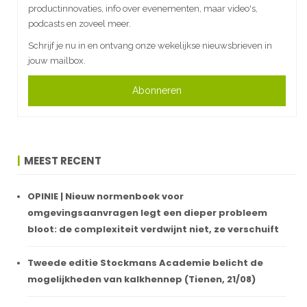
productinnovaties, info over evenementen, maar video's,
podcasts en zoveel meer.
Schrijf je nu in en ontvang onze wekelijkse nieuwsbrieven in
jouw mailbox.
Abonneren
MEEST RECENT
OPINIE | Nieuw normenboek voor
omgevingsaanvragen legt een dieper probleem
bloot: de complexiteit verdwijnt niet, ze verschuift
Tweede editie Stockmans Academie belicht de
mogelijkheden van kalkhennep (Tienen, 21/08)