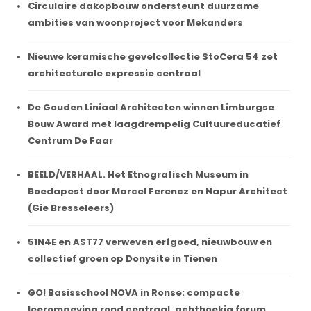
Circulaire dakopbouw ondersteunt duurzame
ambities van woonproject voor Mekanders
Nieuwe keramische gevelcollectie StoCera 54 zet
architecturale expressie centraal
De Gouden Liniaal Architecten winnen Limburgse
Bouw Award met laagdrempelig Cultuureducatief
Centrum De Faar
BEELD/VERHAAL. Het Etnografisch Museum in
Boedapest door Marcel Ferencz en Napur Architect
(Gie Bresseleers)
51N4E en AST77 verweven erfgoed, nieuwbouw en
collectief groen op Donysite in Tienen
GO! Basisschool NOVA in Ronse: compacte
leeromgeving rond centraal, achthoekig forum