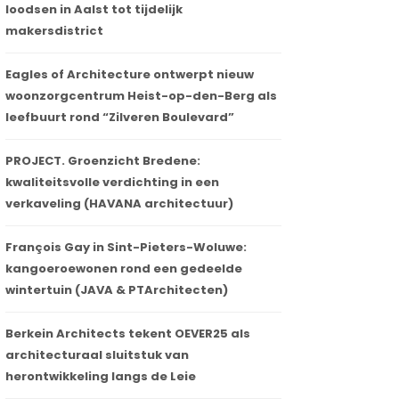
loodsen in Aalst tot tijdelijk
makersdistrict
Eagles of Architecture ontwerpt nieuw
woonzorgcentrum Heist-op-den-Berg als
leefbuurt rond “Zilveren Boulevard”
PROJECT. Groenzicht Bredene:
kwaliteitsvolle verdichting in een
verkaveling (HAVANA architectuur)
François Gay in Sint-Pieters-Woluwe:
kangoeroewonen rond een gedeelde
wintertuin (JAVA & PTArchitecten)
Berkein Architects tekent OEVER25 als
architecturaal sluitstuk van
herontwikkeling langs de Leie