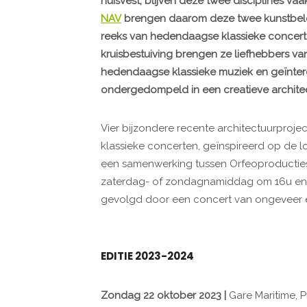
huisvest, blijven deze twee disciplines va
NAV
brengen daarom deze twee kunstbelev
reeks van hedendaagse klassieke concert
kruisbestuiving brengen ze liefhebbers va
hedendaagse klassieke muziek en geïnter
ondergedompeld in een creatieve archite
Vier bijzondere recente architectuurproj
klassieke concerten, geïnspireerd op de loc
een samenwerking tussen Orfeoproducties
zaterdag- of zondagnamiddag om 16u en o
gevolgd door een concert van ongeveer é
EDITIE 2023-2024
Zondag 22 oktober 2023 |
Gare Maritime, P