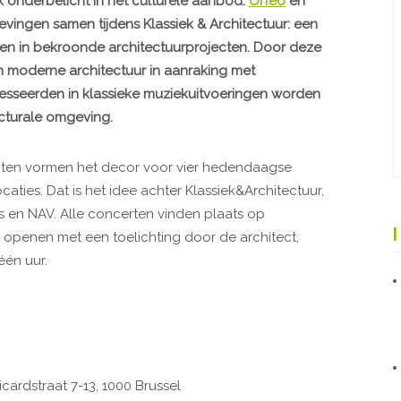
ak onderbelicht in het culturele aanbod.
Orfeo
en
ingen samen tijdens Klassiek & Architectuur: een
en in bekroonde architectuurprojecten. Door deze
n moderne architectuur in aanraking met
esseerden in klassieke muziekuitvoeringen worden
cturale omgeving.
ecten vormen het decor voor vier hedendaagse
aties. Dat is het idee achter Klassiek&Architectuur,
 en NAV. Alle concerten vinden plaats op
penen met een toelichting door de architect,
én uur.
icardstraat 7-13, 1000 Brussel