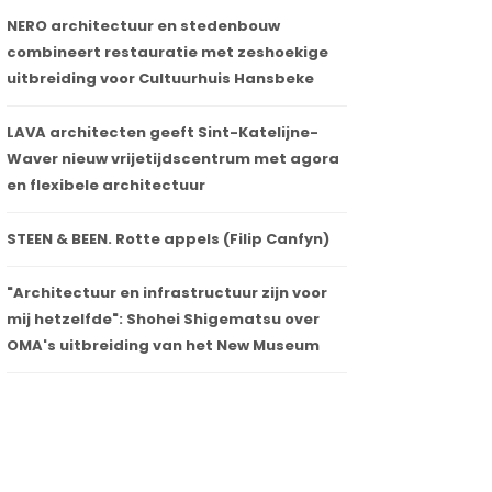
NERO architectuur en stedenbouw
combineert restauratie met zeshoekige
uitbreiding voor Cultuurhuis Hansbeke
LAVA architecten geeft Sint-Katelijne-
Waver nieuw vrijetijdscentrum met agora
en flexibele architectuur
STEEN & BEEN. Rotte appels (Filip Canfyn)
"Architectuur en infrastructuur zijn voor
mij hetzelfde": Shohei Shigematsu over
OMA's uitbreiding van het New Museum