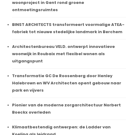
woonproject in Gent rond groene
ontmoetingsruimtes
BINST ARCHITECTS transformeert voormalige ATEA-
fabriek tot nieuwe stedelijke landmark in Berchem
Architectenbureau VELD. ontwerpt innovatieve
woonwijk in Roubaix met flexibel wonen als
uitgangspunt
Transformatie GC De Roosenberg door Henley
Halebrown en WV Architecten opent gebouw naar
park en vijvers
Pionier van de moderne zorgarchitectuur Norbert
Boeckx overleden
Klimaatbestendig ontwerpen: de Ladder van
Koeling als leidraad