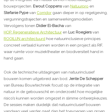
bouwprojecten.
Ewout Coppens
van
Natuurpro
en
Stefanie Pype
van
Corridor
gaan dieper in op regelgeving,
vergunningstrajecten en samenwerkingsmodellen.
Vervolgens tonen
Didier El-Bacha
van
HOP. Regeneratieve Architectuur
en
Luc Roegiers
van
ROOILIJN architectuurd
hoe natuurinclusieve principes
concreet vertaald kunnen worden in een project als RIF,
waar ruimte voor muziektheater en biodiversiteit hand in
hand gaan.
Ook de technische uitdagingen van natuurinclusief
bouwen komen uitgebreid aan bod.
Jente De Schepper
van Bureau Bouwtechniek focust op de integratie van
natuur in de gebouwschil en onderzoekt hoe mogelijke
risico’s kunnen worden omgezet in slimme ontwerpkeuzes.
De sessies maken duidelijk dat natuurinclusief bouwen
vandaag veel verder gaat dan het toevoegen van groen