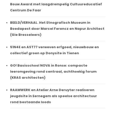
Bouw Award met laagdrempelig Cultuureducatief
Centrum De Faar
BEELD/VERHAAL. Het Etnografisch Museum in
Boedapest door Marcel Ferencz en Napur Architect
(Gie Bresseleers)
51N4E en AST77 verweven erfgoed, nieuwbouw en
collectief groen op Donysite in Tienen
GO! Basisschool NOVA in Ronse: compacte
leeromgeving rond centraal, achthoekig forum
(KRAS architecten)
RAAMWERK en Atelier Arne Deruyter realiseren
jeugdsite in Eernegem als speelse architectuur
rond bestaande loods