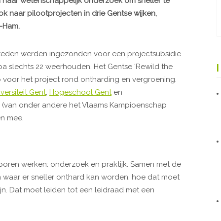
n naar wetenschappelijk onderzoek om sneller te
 naar pilootprojecten in drie Gentse wijken,
s-Ham.
steden werden ingezonden voor een projectsubsidie
a slechts 22 weerhouden. Het Gentse ‘Rewild the
euro voor het project rond ontharding en vergroening.
versiteit Gent
,
Hogeschool Gent
en
(van onder andere het Vlaams Kampioenschap
n mee.
 sporen werken: onderzoek en praktijk. Samen met de
n waar er sneller onthard kan worden, hoe dat moet
n. Dat moet leiden tot een leidraad met een