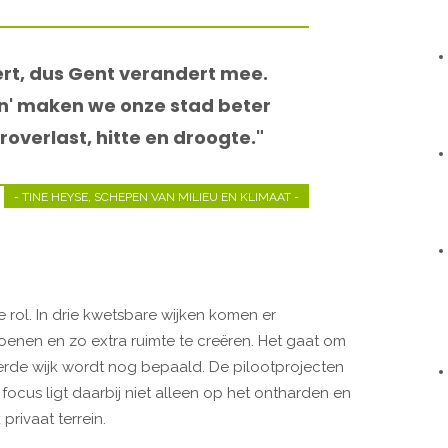
rt, dus Gent verandert mee.
en' maken we onze stad beter
verlast, hitte en droogte."
- TINE HEYSE, SCHEPEN VAN MILIEU EN KLIMAAT -
e rol. In drie kwetsbare wijken komen er
oenen en zo extra ruimte te creëren. Het gaat om
rde wijk wordt nog bepaald. De pilootprojecten
focus ligt daarbij niet alleen op het ontharden en
rivaat terrein.