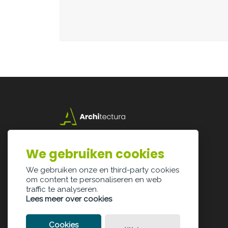
Lazarijstraat 168
3500 Hasselt
We gebruiken cookies
info@architectura.be
We gebruiken onze en third-party cookies
om content te personaliseren en web
traffic te analyseren.
Lees meer over cookies
Cookies