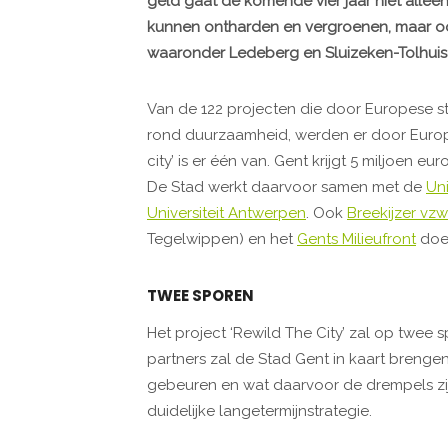
geld gaat de komende vier jaar niet allee
kunnen ontharden en vergroenen, maar ook
waaronder Ledeberg en Sluizeken-Tolhui
Van de 122 projecten die door Europese 
rond duurzaamheid, werden er door Europ
city’ is er één van. Gent krijgt 5 miljoen 
De Stad werkt daarvoor samen met de
Uni
Universiteit Antwerpen
. Ook
Breekijzer vzw
Tegelwippen) en het
Gents Milieufront
doe
TWEE SPOREN
Het project ‘Rewild The City’ zal op twee
partners zal de Stad Gent in kaart brenge
gebeuren en wat daarvoor de drempels zij
duidelijke langetermijnstrategie.