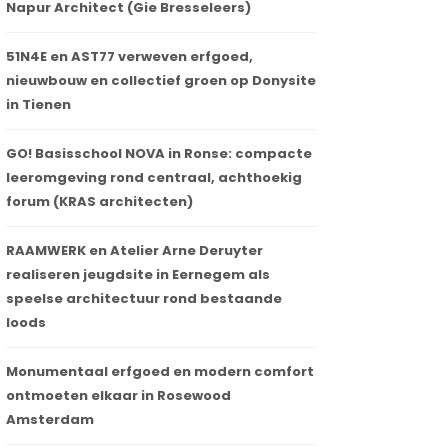
Napur Architect (Gie Bresseleers)
51N4E en AST77 verweven erfgoed,
nieuwbouw en collectief groen op Donysite
in Tienen
GO! Basisschool NOVA in Ronse: compacte
leeromgeving rond centraal, achthoekig
forum (KRAS architecten)
RAAMWERK en Atelier Arne Deruyter
realiseren jeugdsite in Eernegem als
speelse architectuur rond bestaande
loods
Monumentaal erfgoed en modern comfort
ontmoeten elkaar in Rosewood
Amsterdam