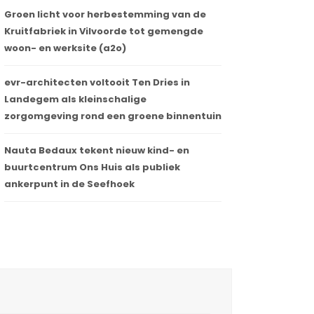
Groen licht voor herbestemming van de
Kruitfabriek in Vilvoorde tot gemengde
woon- en werksite (a2o)
evr-architecten voltooit Ten Dries in
Landegem als kleinschalige
zorgomgeving rond een groene binnentuin
Nauta Bedaux tekent nieuw kind- en
buurtcentrum Ons Huis als publiek
ankerpunt in de Seefhoek