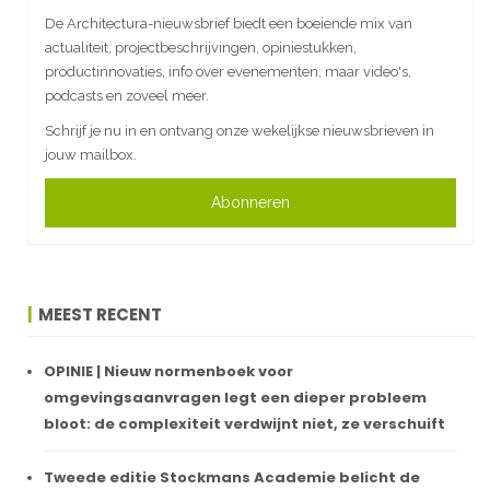
De Architectura-nieuwsbrief biedt een boeiende mix van
actualiteit, projectbeschrijvingen, opiniestukken,
productinnovaties, info over evenementen, maar video's,
podcasts en zoveel meer.
Schrijf je nu in en ontvang onze wekelijkse nieuwsbrieven in
jouw mailbox.
Abonneren
MEEST RECENT
OPINIE | Nieuw normenboek voor
omgevingsaanvragen legt een dieper probleem
bloot: de complexiteit verdwijnt niet, ze verschuift
Tweede editie Stockmans Academie belicht de