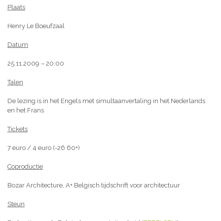
Plaats
Henry Le Boeufzaal
Datum
25.11.2009 – 20:00
Talen
De lezing is in het Engels met simultaanvertaling in het Nederlands
en het Frans
Tickets
7 euro / 4 euro (-26 60+)
Coproductie
Bozar Architecture, A+ Belgisch tijdschrift voor architectuur
Steun