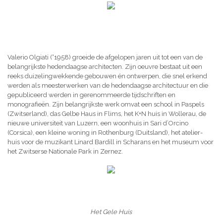
Valerio Olgiati (°1958) groeide de afgelopen jaren uit tot een van de
belangrijkste hedendaagse architecten. Zijn oeuvre bestaat uit een
reeks duizelingwekkende gebouwen én ontwerpen, die snel erkend
werden als meesterwerken van de hedendaagse architectuur en die
gepubliceerd werden in gerenommeerde tijdschriften en
monografieën. Zijn belangrijkste werk omvat een school in Paspels
(Zwitserland), das Gelbe Haus in Flims, het K+N huis in Wollerau, de
nieuwe universiteit van Luzern, een woonhuis in Sari d’Orcino
(Corsica), een kleine woning in Rothenburg (Duitsland), het atelier-
huis voor de muzikant Linard Bardill in Scharans en het museum voor
het Zwitserse Nationale Park in Zernez.
Het Gele Huis