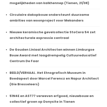
mogelijkheden van kalkhennep (Tienen, 21/08)
Circulaire dakopbouw ondersteunt duurzame
ambities van woonproject voor Mekanders
Nieuwe keramische gevelcollectie StoCera 54 zet
architecturale expressie centraal
De Gouden Liniaal Architecten winnen Limburgse
Bouw Award met laagdrempelig Cultuureducatief
Centrum De Faar
BEELD/VERHAAL. Het Etnografisch Museum in
Boedapest door Marcel Ferencz en Napur Architect
(Gie Bresseleers)
51N4E en AST77 verweven erfgoed, nieuwbouw en
collectief groen op Donysite in Tienen