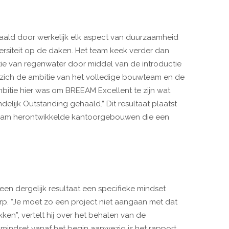
aald door werkelijk elk aspect van duurzaamheid
ersiteit op de daken. Het team keek verder dan
tie van regenwater door middel van de introductie
 zich de ambitie van het volledige bouwteam en de
ambitie hier was om BREEAM Excellent te zijn wat
delijk Outstanding gehaald.” Dit resultaat plaatst
zaam herontwikkelde kantoorgebouwen die een
een dergelijk resultaat een specifieke mindset
rp. “Je moet zo een project niet aangaan met dat
kken”, vertelt hij over het behalen van de
ste mindset vanaf het begin aanwezig is het rapport