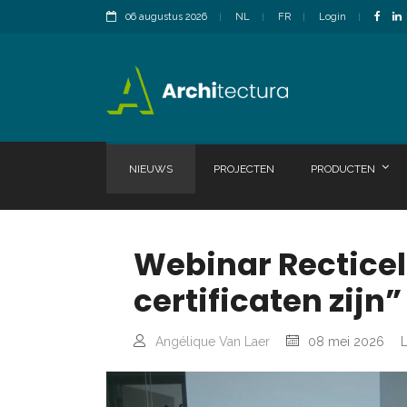
06 augustus 2026
NL
FR
Login
NIEUWS
PROJECTEN
PRODUCTEN
Webinar Recticel
certificaten zijn”
Angélique Van Laer
08 mei 2026
L