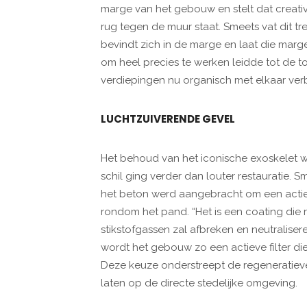
marge van het gebouw en stelt dat creativ
rug tegen de muur staat. Smeets vat dit tre
bevindt zich in de marge en laat die marge
om heel precies te werken leidde tot de t
verdiepingen nu organisch met elkaar verb
LUCHTZUIVERENDE GEVEL
Het behoud van het iconische exoskelet w
schil ging verder dan louter restauratie. 
het beton werd aangebracht om een actiev
rondom het pand. “Het is een coating die
stikstofgassen zal afbreken en neutralisere
wordt het gebouw zo een actieve filter di
Deze keuze onderstreept de regeneratieve
laten op de directe stedelijke omgeving.