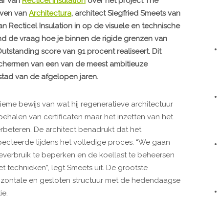
ar van
Recticel Insulation
over het project The
even van
Architectura
, architect Siegfried Smeets van
n Recticel Insulation in op de visuele en technische
ond de vraag hoe je binnen de rigide grenzen van
tanding score van 91 procent realiseert. Dit
schermen van een van de meest ambitieuze
stad van de afgelopen jaren.
tieme bewijs van wat hij regeneratieve architectuur
 behalen van certificaten maar het inzetten van het
beteren. De architect benadrukt dat het
specteerde tijdens het volledige proces. “We gaan
everbruik te beperken en de koellast te beheersen
t technieken”, legt Smeets uit. De grootste
rizontale en gesloten structuur met de hedendaagse
ie.