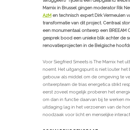
teruggeeft? Tijdens een diepgaand webin
Marnix in Brussel gingen moderator Rik N
A2M
en technisch expert Dirk Vermeulen va
transformatie van dit project. Centraal st
een monumentaal ontwerp een BREEAM Outs
gesprek bood een unieke blik achter de 
renovatieprojecten in de Belgische hoofd
Voor Siegfried Smeets is The Marnix het ul
noemt. Het uitgangspunt is niet louter het
gebouw als middel om de omgeving te ver
ontwerpteam de trias energetica strikt re
eerst zoveel mogelijk proberen het energi
om dan in functie daarvan bij te werken me
uitdaging lag in het verzoenen van de ho
noodzaak voor licht en menselijke interact