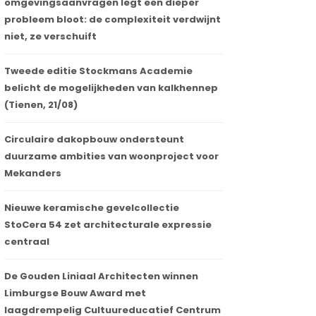
omgevingsaanvragen legt een dieper
probleem bloot: de complexiteit verdwijnt
niet, ze verschuift
Tweede editie Stockmans Academie
belicht de mogelijkheden van kalkhennep
(Tienen, 21/08)
Circulaire dakopbouw ondersteunt
duurzame ambities van woonproject voor
Mekanders
Nieuwe keramische gevelcollectie
StoCera 54 zet architecturale expressie
centraal
De Gouden Liniaal Architecten winnen
Limburgse Bouw Award met
laagdrempelig Cultuureducatief Centrum