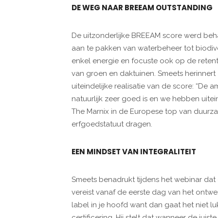
DE WEG NAAR BREEAM OUTSTANDING
De uitzonderlijke BREEAM score werd beh
aan te pakken van waterbeheer tot biodiv
enkel energie en focuste ook op de reten
van groen en daktuinen. Smeets herinnert
uiteindelijke realisatie van de score: “De 
natuurlijk zeer goed is en we hebben uitein
The Marnix in de Europese top van duur
erfgoedstatuut dragen.
EEN MINDSET VAN INTEGRALITEIT
Smeets benadrukt tijdens het webinar dat 
vereist vanaf de eerste dag van het ontwe
label in je hoofd want dan gaat het niet lu
certificering. Hij stelt dat wanneer de jui