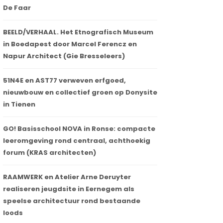
De Faar
BEELD/VERHAAL. Het Etnografisch Museum
in Boedapest door Marcel Ferencz en
Napur Architect (Gie Bresseleers)
51N4E en AST77 verweven erfgoed,
nieuwbouw en collectief groen op Donysite
in Tienen
GO! Basisschool NOVA in Ronse: compacte
leeromgeving rond centraal, achthoekig
forum (KRAS architecten)
RAAMWERK en Atelier Arne Deruyter
realiseren jeugdsite in Eernegem als
speelse architectuur rond bestaande
loods