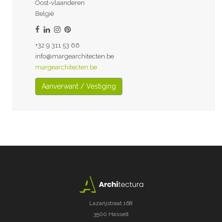
Oost-vlaanderen
België
+32 9 311 53 66
info@margearchitecten.be
margearchitecten.be
Aanverwant / Vestiging
Lazarijstraat 168
3500 Hasselt