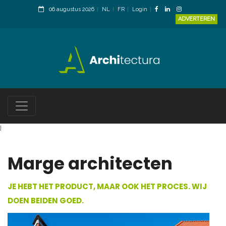
06 augustus 2026
NL
FR
Login
ADVERTEREN
}
Marge architecten
JE HEBT HET PRODUCT, MAAR OOK HET PROCES. WIJ
DOEN BEIDEN GOED.