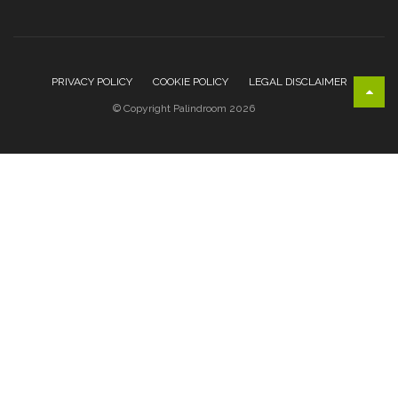
PRIVACY POLICY
COOKIE POLICY
LEGAL DISCLAIMER
© Copyright Palindroom 2026