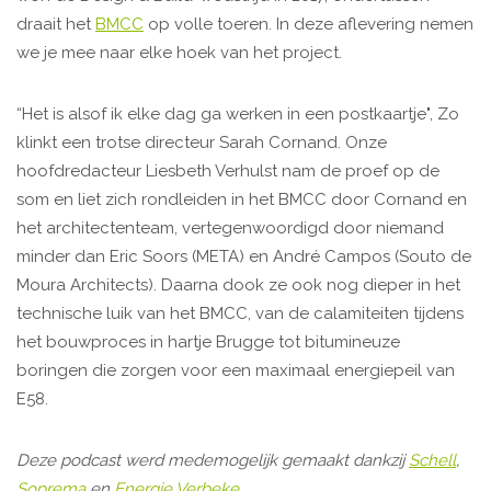
draait het
BMCC
op volle toeren. In deze aflevering nemen
we je mee naar elke hoek van het project.
“Het is alsof ik elke dag ga werken in een postkaartje", Zo
klinkt een trotse directeur Sarah Cornand. Onze
hoofdredacteur Liesbeth Verhulst nam de proef op de
som en liet zich rondleiden in het BMCC door Cornand en
het architectenteam, vertegenwoordigd door niemand
minder dan Eric Soors (META) en André Campos (Souto de
Moura Architects). Daarna dook ze ook nog dieper in het
technische luik van het BMCC, van de calamiteiten tijdens
het bouwproces in hartje Brugge tot bitumineuze
boringen die zorgen voor een maximaal energiepeil van
E58.
Deze podcast werd medemogelijk gemaakt dankzij
Schell
,
Soprema
en
Energie Verbeke
.