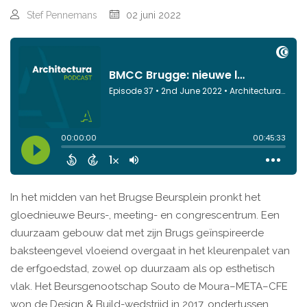
Stef Pennemans
02 juni 2022
In het midden van het Brugse Beursplein pronkt het
gloednieuwe Beurs-, meeting- en congrescentrum. Een
duurzaam gebouw dat met zijn Brugs geïnspireerde
baksteengevel vloeiend overgaat in het kleurenpalet van
de erfgoedstad, zowel op duurzaam als op esthetisch
vlak. Het Beursgenootschap Souto de Moura–META–CFE
won de Design & Build-wedstrijd in 2017, ondertussen