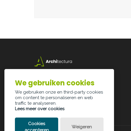
Lazarijstraat 168
3500 Hasselt
We gebruiken cookies
info@architectura.be
We gebruiken onze en third-party cookies
om content te personaliseren en web
traffic te analyseren.
Lees meer over cookies
Cookies
Weigeren
accepteren