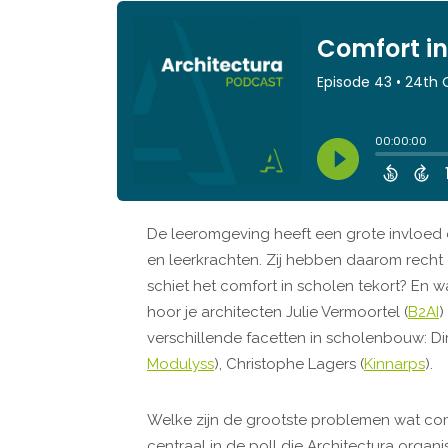
De leeromgeving heeft een grote invloed o
en leerkrachten. Zij hebben daarom recht
schiet het comfort in scholen tekort? En
hoor je architecten Julie Vermoortel (
B2AI
)
verschillende facetten in scholenbouw: Di
Modulyss
), Christophe Lagers (
Kinnarps
).
Welke zijn de grootste problemen wat com
centraal in de poll die Architectura organi