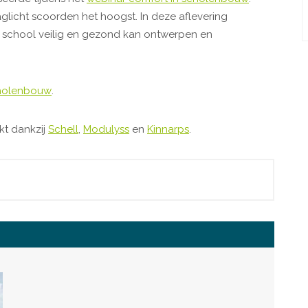
aglicht scoorden het hoogst. In deze aflevering
 school veilig en gezond kan ontwerpen en
cholenbouw
.
t dankzij
Schell
,
Modulyss
en
Kinnarps
.