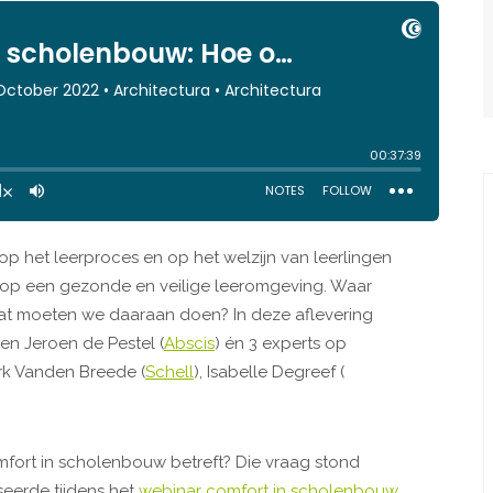
p het leerproces en op het welzijn van leerlingen
 op een gezonde en veilige leeromgeving. Waar
 wat moeten we daaraan doen? In deze aflevering
 en Jeroen de Pestel (
Abscis
) én 3 experts op
rk Vanden Breede (
Schell
), Isabelle Degreef (
fort in scholenbouw betreft? Die vraag stond
seerde tijdens het
webinar comfort in scholenbouw
.