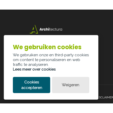
Lazarijstraat 168
3500 Hasselt
We gebruiken cookies
info@architectura.be
We gebruiken onze en third-party cookies
om content te personaliseren en web
traffic te analyseren.
Lees meer over cookies
Cookies
Weigeren
accepteren
PRIVACY POLICY
COOKIE POLICY
LEGAL DISCLAIME
© Copyright Palindroom 2026