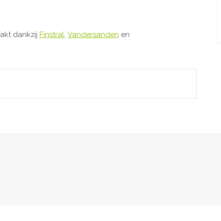
akt dankzij
Finstral
,
Vandersanden
en