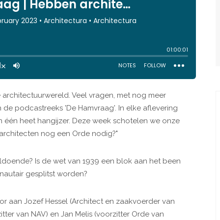
e architectuurwereld. Veel vragen, met nog meer
n de podcastreeks 'De Hamvraag'. In elke aflevering
en één heet hangijzer. Deze week schotelen we onze
architecten nog een Orde nodig?"
ldoende? Is de wet van 1939 een blok aan het been
autair gesplitst worden?
r aan Jozef Hessel (Architect en zaakvoerder van
itter van NAV) en Jan Melis (voorzitter Orde van