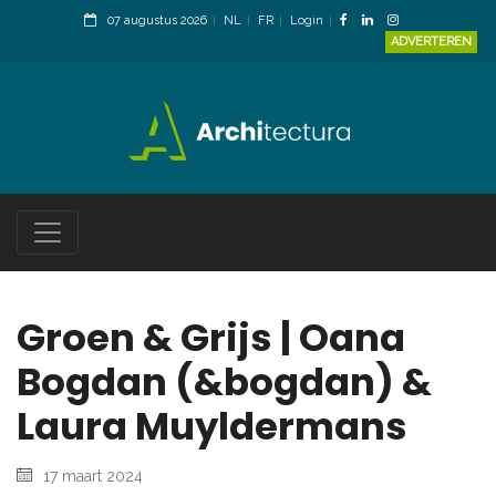
07 augustus 2026
NL
FR
Login
ADVERTEREN
Groen & Grijs | Oana
Bogdan (&bogdan) &
Laura Muyldermans
17 maart 2024