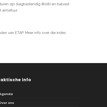
uren zijn slagbestendig (IK08) en balvast
el armatuur.
ndex van ETAP. Meer info over die index
raktische info
Agenda
Over ons