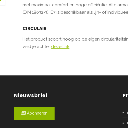
met maximaal comfort en hoge efficiëntie. Alle armat
(DIN 18032-3). E7 is beschikbaar als lijn- of individue
CIRCULAIR
Het product scoort hoog op de eigen circulariteitsi
vind je achter
deze link
.
Nieuwsbrief
P
Abonneren