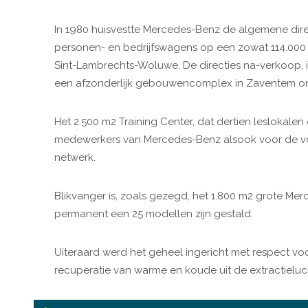
In 1980 huisvestte Mercedes-Benz de algemene direct
personen- en bedrijfswagens op een zowat 114.000 
Sint-Lambrechts-Woluwe. De directies na-verkoop, 
een afzonderlijk gebouwencomplex in Zaventem o
Het 2.500 m2 Training Center, dat dertien leslokalen
medewerkers van Mercedes-Benz alsook voor de vor
netwerk.
Blikvanger is, zoals gezegd, het 1.800 m2 grote Me
permanent een 25 modellen zijn gestald.
Uiteraard werd het geheel ingericht met respect voor 
recuperatie van warme en koude uit de extractieluc