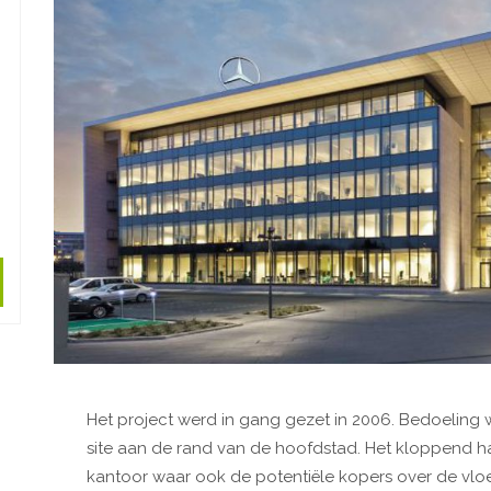
Het project werd in gang gezet in 2006. Bedoeling w
site aan de rand van de hoofdstad. Het kloppend har
kantoor waar ook de potentiële kopers over de vlo