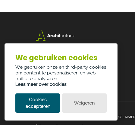
Lazarijstraat 168
3500 Hasselt
We gebruiken cookies
info@architectura.be
We gebruiken onze en third-party cookies
om content te personaliseren en web
traffic te analyseren.
Lees meer over cookies
Cookies
Weigeren
accepteren
PRIVACY POLICY
COOKIE POLICY
LEGAL DISCLAIME
© Copyright Palindroom 2026