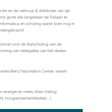
ie en de verkoop & distributie van zijn
m2 grote site langsheen de Tollaan te
informatica en scholing waren toen nog in
ndergebracht.
 omvat voor de (bij)scholing van de
ming van delegaties van het dealer-
rcedes-Benz Fascination Center, waarin
energie en milieu (free chilling,
ht, hoogrendementsketels, …).