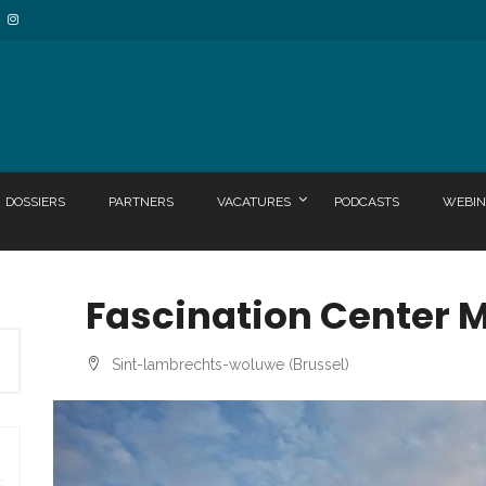
DOSSIERS
PARTNERS
VACATURES
PODCASTS
WEBIN
Fascination Center 
Sint-lambrechts-woluwe (Brussel)