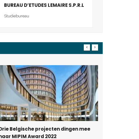
BUREAU D’ETUDES LEMAIRE S.P.R.L
Studiebureau
Deze pro
Award 20
07 decemb
Drie Belgische projecten dingen mee
naar MIPIM Award 2022