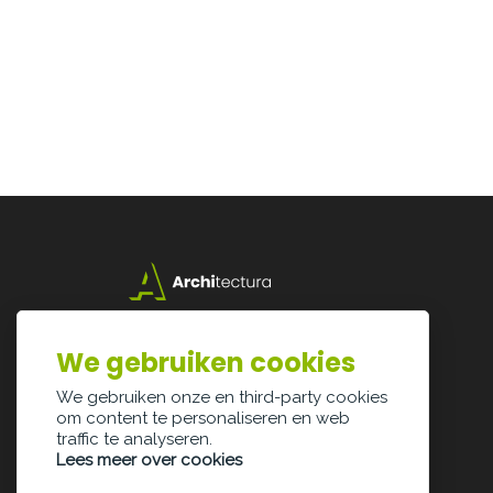
Lazarijstraat 168
3500 Hasselt
We gebruiken cookies
info@architectura.be
We gebruiken onze en third-party cookies
om content te personaliseren en web
traffic te analyseren.
Lees meer over cookies