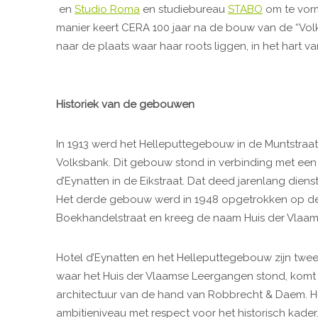
en
Studio Roma
en studiebureau
STABO
om te vorm
manier keert CERA 100 jaar na de bouw van de “Vol
naar de plaats waar haar roots liggen, in het hart va
Historiek van de gebouwen
In 1913 werd het Helleputtegebouw in de Muntstra
Volksbank. Dit gebouw stond in verbinding met een
d’Eynatten in de Eikstraat. Dat deed jarenlang dien
Het derde gebouw werd in 1948 opgetrokken op de
Boekhandelstraat en kreeg de naam Huis der Vlaa
Hotel d’Eynatten en het Helleputtegebouw zijn tw
waar het Huis der Vlaamse Leergangen stond, ko
architectuur van de hand van Robbrecht & Daem. 
ambitieniveau met respect voor het historisch kader