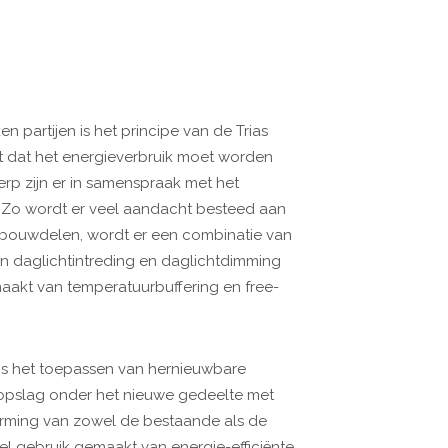
 partijen is het principe van de Trias
t dat het energieverbruik moet worden
erp zijn er in samenspraak met het
Zo wordt er veel aandacht besteed aan
wbouwdelen, wordt er een combinatie van
n daglichtintreding en daglichtdimming
aakt van temperatuurbuffering en free-
 is het toepassen van hernieuwbare
opslag onder het nieuwe gedeelte met
rming van zowel de bestaande als de
l gebruik gemaakt van energie-efficiënte