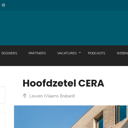
DOSSIERS
PARTNERS
VACATURES
PODCASTS
WEBIN
Hoofdzetel CERA
Leuven (Vlaams Brabant)