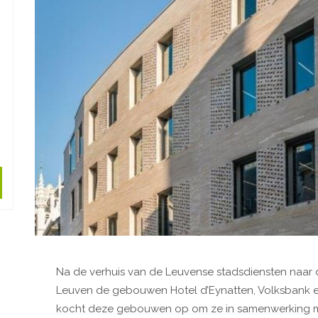
Na de verhuis van de Leuvense stadsdiensten naar 
Leuven de gebouwen Hotel d’Eynatten, Volksbank e
kocht deze gebouwen op om ze in samenwerking m