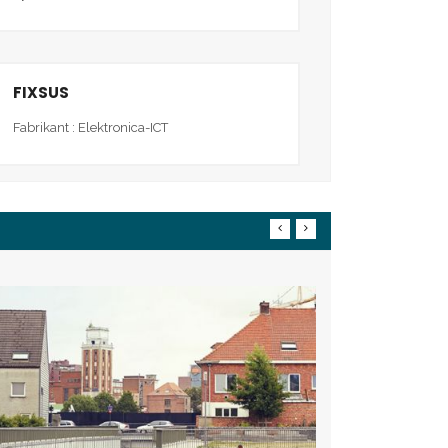
FIXSUS
Fabrikant : Elektronica-ICT
Baanbrek
erfgoed
08 maart 