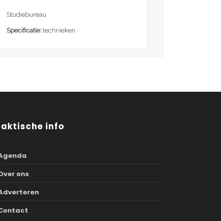
Studiebureau
Specificatie:
technieken
raktische info
Agenda
Over ons
Adverteren
Contact