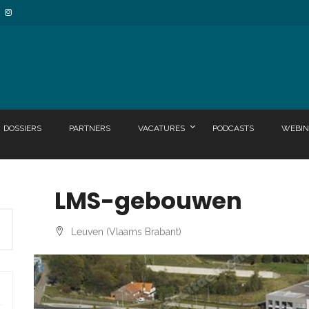
DOSSIERS
PARTNERS
VACATURES
PODCASTS
WEBIN
LMS-gebouwen
Leuven (Vlaams Brabant)