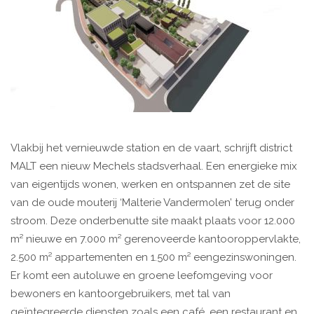
Vlakbij het vernieuwde station en de vaart, schrijft district
MALT een nieuw Mechels stadsverhaal. Een energieke mix
van eigentijds wonen, werken en ontspannen zet de site
van de oude mouterij ‘Malterie Vandermolen’ terug onder
stroom. Deze onderbenutte site maakt plaats voor 12.000
m² nieuwe en 7.000 m² gerenoveerde kantooroppervlakte,
2.500 m² appartementen en 1.500 m² eengezinswoningen.
Er komt een autoluwe en groene leefomgeving voor
bewoners en kantoorgebruikers, met tal van
geïntegreerde diensten zoals een café, een restaurant en