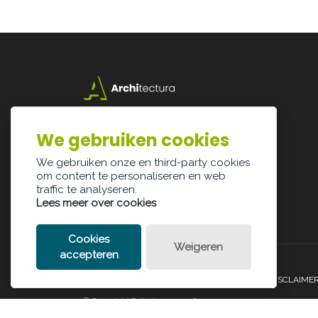
Lazarijstraat 168
3500 Hasselt
We gebruiken cookies
info@architectura.be
We gebruiken onze en third-party cookies
om content te personaliseren en web
traffic te analyseren.
Lees meer over cookies
Cookies
Weigeren
accepteren
PRIVACY POLICY
COOKIE POLICY
LEGAL DISCLAIME
© Copyright Palindroom 2026