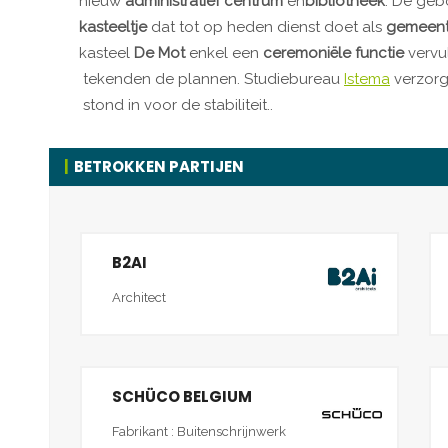
nieuw
administratief centrum
en
bibliotheek
. De geb
kasteeltje
dat tot op heden dienst doet als
gemeent
kasteel
De Mot
enkel een
ceremoniële functie
vervu
tekenden de plannen. Studiebureau
Istema
verzorg
stond in voor de stabiliteit..
BETROKKEN PARTIJEN
B2AI
Architect
SCHÜCO BELGIUM
Fabrikant : Buitenschrijnwerk