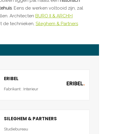
ouwen liggen pal naast een
historisch
ehuis
. Eens de werken voltooid zijn, zal
llen. Architecten
BURO II & ARCHI+I
t de technieken,
Sileghem & Partners
ERIBEL
Fabrikant : Interieur
SILEGHEM & PARTNERS
Studiebureau