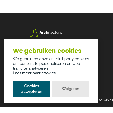
Lazarijstraat 168
3500 Hasselt
We gebruiken cookies
info@architectura.be
We gebruiken onze en third-party cookies
om content te personaliseren en web
traffic te analyseren.
Lees meer over cookies
Cookies
Weigeren
accepteren
PRIVACY POLICY
COOKIE POLICY
LEGAL DISCLAIME
© Copyright Palindroom 2026