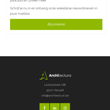
podcasts en zoveel meer.
Schrijf je nu in en ontvang onze wekelijkse nieuwsbrieven in
jouw mailbox.
Abonneren
Lazarijstraat 168
3500 Hasselt
info@architectura.be