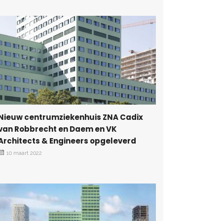
Nieuw An
verbonde
20 oktober
Nieuw centrumziekenhuis ZNA Cadix
van Robbrecht en Daem en VK
Architects & Engineers opgeleverd
10 maart 2022