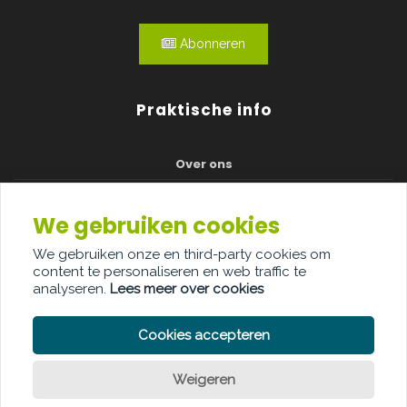
Abonneren
Praktische info
Over ons
Adverteren
We gebruiken cookies
Contact
We gebruiken onze en third-party cookies om
Jury
content te personaliseren en web traffic te
analyseren.
Lees meer over cookies
Awardshow
Cookies accepteren
Weigeren
PRIVACY POLICY
COOKIE POLICY
LEGAL DISCLAIMER