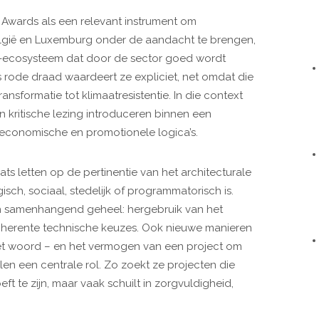
 Awards als een relevant instrument om
lgië en Luxemburg onder de aandacht te brengen,
a-ecosysteem dat door de sector goed wordt
rode draad waardeert ze expliciet, net omdat die
nsformatie tot klimaatresistentie. In die context
kritische lezing introduceren binnen een
economische en promotionele logica’s.
ats letten op de pertinentie van het architecturale
sch, sociaal, stedelijk of programmatorisch is.
n samenhangend geheel: hergebruik van het
oherente technische keuzes. Ook nieuwe manieren
et woord – en het vermogen van een project om
len een centrale rol. Zo zoekt ze projecten die
eft te zijn, maar vaak schuilt in zorgvuldigheid,