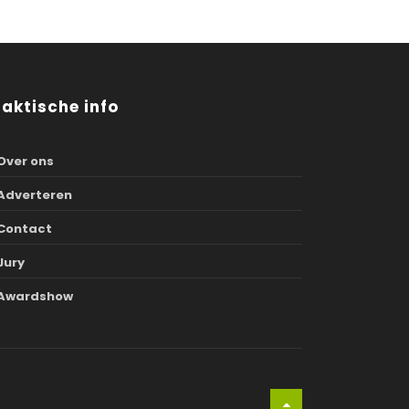
raktische info
Over ons
Adverteren
Contact
Jury
Awardshow