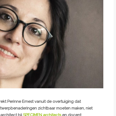
rekt Perinne Ernest vanuit de overtuiging dat
 ontwerpbenaderingen zichtbaar moeten maken, niet
architect bij
SPECIMEN architects
en docent