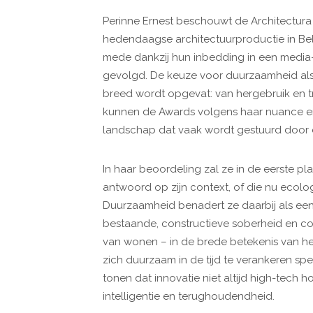
Perinne Ernest beschouwt de Architectura
hedendaagse architectuurproductie in Be
mede dankzij hun inbedding in een medi
gevolgd. De keuze voor duurzaamheid als 
breed wordt opgevat: van hergebruik en tra
kunnen de Awards volgens haar nuance en 
landschap dat vaak wordt gestuurd door 
In haar beoordeling zal ze in de eerste pla
antwoord op zijn context, of die nu ecologi
Duurzaamheid benadert ze daarbij als ee
bestaande, constructieve soberheid en c
van wonen – in de brede betekenis van h
zich duurzaam in de tijd te verankeren spe
tonen dat innovatie niet altijd high-tech ho
intelligentie en terughoudendheid.