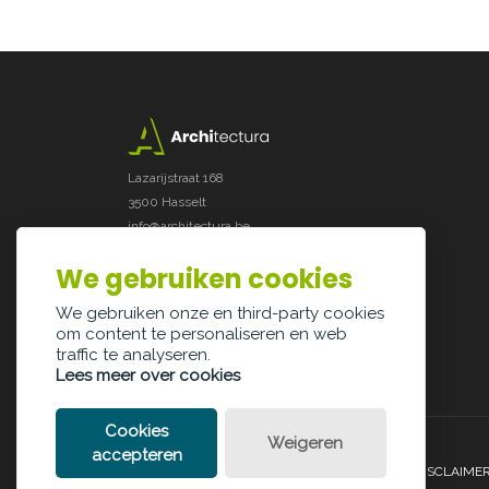
Lazarijstraat 168
3500 Hasselt
info@architectura.be
We gebruiken cookies
We gebruiken onze en third-party cookies
om content te personaliseren en web
traffic te analyseren.
Lees meer over cookies
Cookies
Weigeren
accepteren
PRIVACY POLICY
COOKIE POLICY
LEGAL DISCLAIME