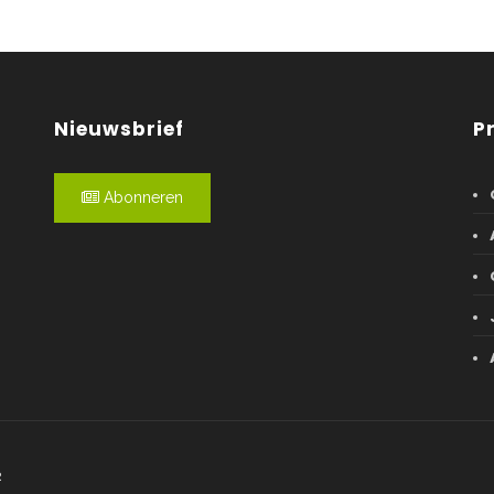
Nieuwsbrief
P
Abonneren
R