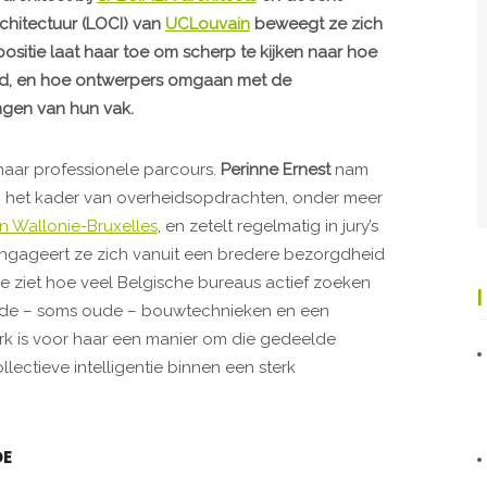
rchitectuur (LOCI) van
UCLouvain
beweegt ze zich
 positie laat haar toe om scherp te kijken naar hoe
d, en hoe ontwerpers omgaan met de
ngen van hun vak.
haar professionele parcours.
Perinne Ernest
nam
in het kader van overheidsopdrachten, onder meer
n Wallonie-Bruxelles
, en zetelt regelmatig in jury’s
engageert ze zich vanuit een bredere bezorgdheid
Ze ziet hoe veel Belgische bureaus actief zoeken
oefde – soms oude – bouwtechnieken en een
k is voor haar een manier om die gedeelde
ectieve intelligentie binnen een sterk
DE