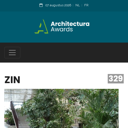
07 augustus 2026
NL
FR
ZIN
329