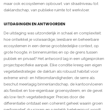
maar ook ecosystemen opbouwt: van straatniveau tot
daklandschap, van publieke ruimte tot werkvloer.
UITDAGINGEN EN ANTWOORDEN
De uitdaging was uitzonderlijk in schaal en complexiteit:
hoe ontwikkel je volwaardige, leesbare en beheerbare
ecosystemen in een dense grootstedelijke context, op
grote hoogte, in binnenruimtes en op de grens tussen
publiek en privaat? Het antwoord lag in een uitgesproken
projectspecifieke aanpak. Elke conditie kreeg een eigen
vegetatiestrategie: de daktuin als robuust habitat voor
extreme wind- en hitteomstandigheden, de serre als
beschut meerlagig binnenlandschap, de kantoorvloeren
als flexibel en toe-eigenbaar groensysteem, en de gevel
als low-tech vegetatiedrager. Precies door die
differentiatie ontstaat een coherent geheel waarin groen
performatief, duurzaam en ruimtelijk betekenisvol wordt.