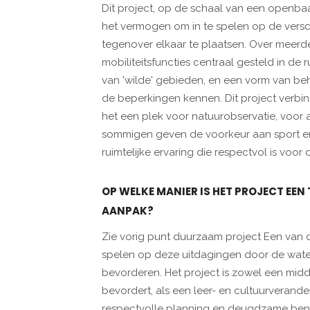
Dit project, op de schaal van een openbaa
het vermogen om in te spelen op de versc
tegenover elkaar te plaatsen. Over meer
mobiliteitsfuncties centraal gesteld in de 
van 'wilde' gebieden, en een vorm van b
de beperkingen kennen. Dit project verb
het een plek voor natuurobservatie, voor
sommigen geven de voorkeur aan sport en 
ruimtelijke ervaring die respectvol is voo
OP WELKE MANIER IS HET PROJECT EE
AANPAK?
Zie vorig punt duurzaam project Een van de
spelen op deze uitdagingen door de waterk
bevorderen. Het project is zowel een midd
bevordert, als een leer- en cultuurverande
respectvolle planning en deugdzame ben