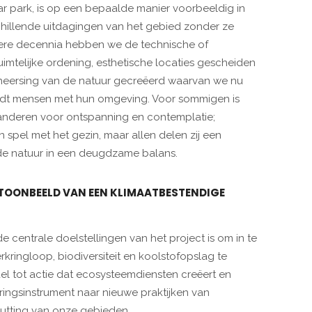
r park, is op een bepaalde manier voorbeeldig in
hillende uitdagingen van het gebied zonder ze
dere decennia hebben we de technische of
ruimtelijke ordening, esthetische locaties gescheiden
eheersing van de natuur gecreëerd waarvan we nu
indt mensen met hun omgeving. Voor sommigen is
 anderen voor ontspanning en contemplatie;
spel met het gezin, maar allen delen zij een
r de natuur in een deugdzame balans.
N TOONBEELD VAN EEN KLIMAATBESTENDIGE
 centrale doelstellingen van het project is om in te
ringloop, biodiversiteit en koolstofopslag te
el tot actie dat ecosysteemdiensten creëert en
ringsinstrument naar nieuwe praktijken van
utting van onze gebieden.