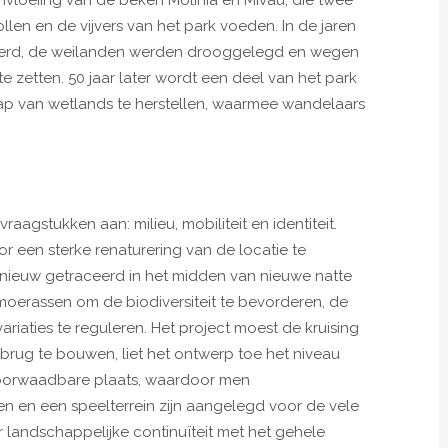
vloeiing van de beken Molinia en Mivau, die twee
llen en de vijvers van het park voeden. In de jaren
iseerd, de weilanden werden drooggelegd en wegen
zetten. 50 jaar later wordt een deel van het park
hap van wetlands te herstellen, waarmee wandelaars
aagstukken aan: milieu, mobiliteit en identiteit.
or een sterke renaturering van de locatie te
nieuw getraceerd in het midden van nieuwe natte
moerassen om de biodiversiteit te bevorderen, de
ariaties te reguleren. Het project moest de kruising
 brug te bouwen, liet het ontwerp toe het niveau
 doorwaadbare plaats, waardoor men
 en een speelterrein zijn aangelegd voor de vele
 landschappelijke continuïteit met het gehele