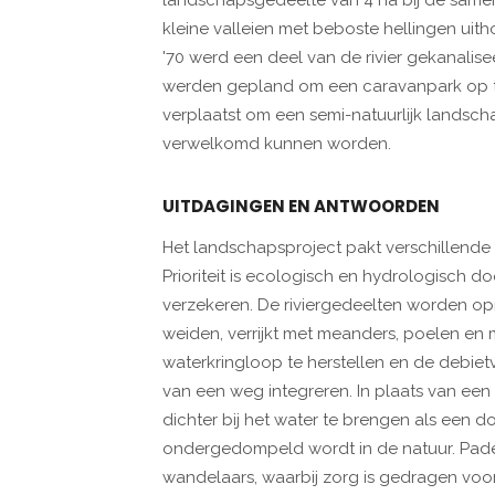
landschapsgedeelte van 4 ha bij de samen
kleine valleien met beboste hellingen uitho
'70 werd een deel van de rivier gekanal
werden gepland om een caravanpark op te 
verplaatst om een semi-natuurlijk landsc
verwelkomd kunnen worden.
UITDAGINGEN EN ANTWOORDEN
Het landschapsproject pakt verschillende vr
Prioriteit is ecologisch en hydrologisch do
verzekeren. De riviergedeelten worden op
weiden, verrijkt met meanders, poelen en 
waterkringloop te herstellen en de debietv
van een weg integreren. In plaats van een
dichter bij het water te brengen als een
ondergedompeld wordt in de natuur. Paden
wandelaars, waarbij zorg is gedragen voor