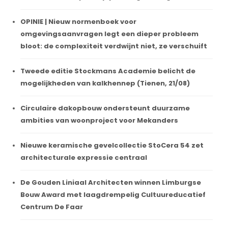
OPINIE | Nieuw normenboek voor
omgevingsaanvragen legt een dieper probleem
bloot: de complexiteit verdwijnt niet, ze verschuift
Tweede editie Stockmans Academie belicht de
mogelijkheden van kalkhennep (Tienen, 21/08)
Circulaire dakopbouw ondersteunt duurzame
ambities van woonproject voor Mekanders
Nieuwe keramische gevelcollectie StoCera 54 zet
architecturale expressie centraal
De Gouden Liniaal Architecten winnen Limburgse
Bouw Award met laagdrempelig Cultuureducatief
Centrum De Faar