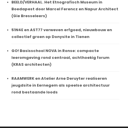
BEELD/VERHAAL. Het Etnografisch Museum in
Boedapest door Marcel Ferencz en Napur Architect
(Gie Bresseleers)
51N4E en AST77 verweven erfgoed, nieuwbouw en
collectief groen op Donysite in Tienen
GO! Basisschool NOVA in Ronse: compacte
leeromgeving rond centraal, achthoekig forum
(KRAS architecten)
RAAMWERK en Atelier Arne Deruyter realiseren
jeugdsite in Eernegem als speelse architectuur
rond bestaande loods