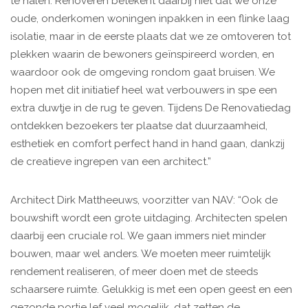
te halen. Renoveren betekent daarbij niet dat we onze
oude, onderkomen woningen inpakken in een flinke laag
isolatie, maar in de eerste plaats dat we ze omtoveren tot
plekken waarin de bewoners geïnspireerd worden, en
waardoor ook de omgeving rondom gaat bruisen. We
hopen met dit initiatief heel wat verbouwers in spe een
extra duwtje in de rug te geven. Tijdens De Renovatiedag
ontdekken bezoekers ter plaatse dat duurzaamheid,
esthetiek en comfort perfect hand in hand gaan, dankzij
de creatieve ingrepen van een architect.”
Architect Dirk Mattheeuws, voorzitter van NAV: “Ook de
bouwshift wordt een grote uitdaging. Architecten spelen
daarbij een cruciale rol. We gaan immers niet minder
bouwen, maar wel anders. We moeten meer ruimtelijk
rendement realiseren, of meer doen met de steeds
schaarsere ruimte. Gelukkig is met een open geest en een
gezonde portie lef veel mogelijk, dat zetten de