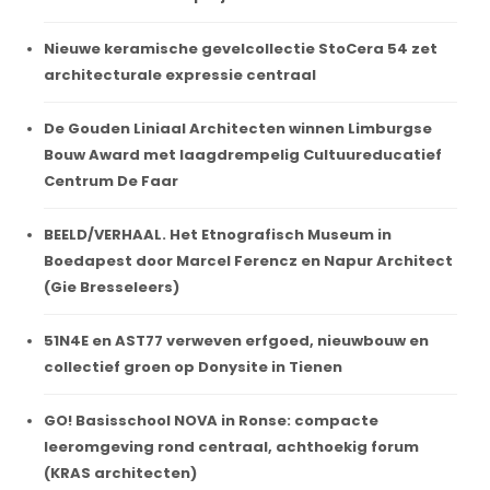
Nieuwe keramische gevelcollectie StoCera 54 zet
architecturale expressie centraal
De Gouden Liniaal Architecten winnen Limburgse
Bouw Award met laagdrempelig Cultuureducatief
Centrum De Faar
BEELD/VERHAAL. Het Etnografisch Museum in
Boedapest door Marcel Ferencz en Napur Architect
(Gie Bresseleers)
51N4E en AST77 verweven erfgoed, nieuwbouw en
collectief groen op Donysite in Tienen
GO! Basisschool NOVA in Ronse: compacte
leeromgeving rond centraal, achthoekig forum
(KRAS architecten)