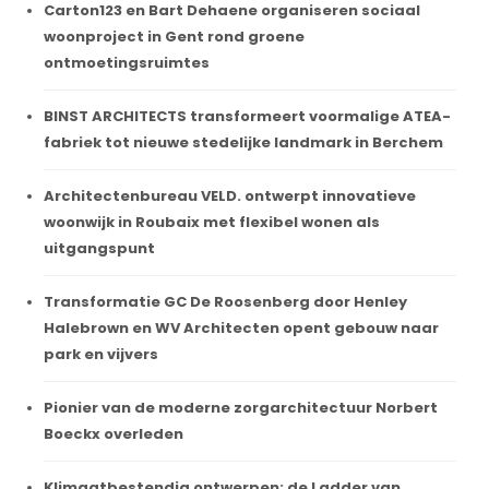
Carton123 en Bart Dehaene organiseren sociaal
woonproject in Gent rond groene
ontmoetingsruimtes
BINST ARCHITECTS transformeert voormalige ATEA-
fabriek tot nieuwe stedelijke landmark in Berchem
Architectenbureau VELD. ontwerpt innovatieve
woonwijk in Roubaix met flexibel wonen als
uitgangspunt
Transformatie GC De Roosenberg door Henley
Halebrown en WV Architecten opent gebouw naar
park en vijvers
Pionier van de moderne zorgarchitectuur Norbert
Boeckx overleden
Klimaatbestendig ontwerpen: de Ladder van