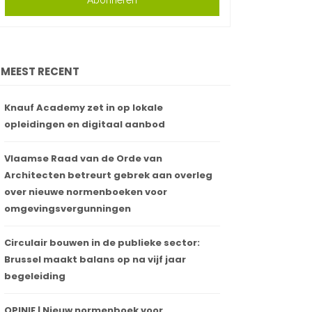
Abonneren
MEEST RECENT
Knauf Academy zet in op lokale
opleidingen en digitaal aanbod
Vlaamse Raad van de Orde van
Architecten betreurt gebrek aan overleg
over nieuwe normenboeken voor
omgevingsvergunningen
Circulair bouwen in de publieke sector:
Brussel maakt balans op na vijf jaar
begeleiding
OPINIE | Nieuw normenboek voor