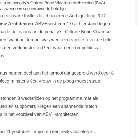
a in de penalty’s. Ook de Bond Vlaamse Architecten (BVA)
s weer een succes over de hele lijn.
a een ware thriller de fel begeerde Archigoldcup 2010,
se Architecten
. ABV+ wist een 4-0 achterstand tegen
haalde het daarna in de penalty’s. Ook de Bond Vlaamse
en, want het tornooi was weer een succes over de hele
ens een verlengstuk in Gent waar een competitie zal
aus.
aus namen deel aan het tornooi dat gespreid werd over 8
e ploeg minstens één vrouw in de ploeg moest staan.
n stonden 8 wedstrijden op het programma met als
hitecten en supporters kregen een spannende match
s in het voordeel van ABV+-architecten.
n 11 youtube-filmpjes en een reeks actiefoto’s.