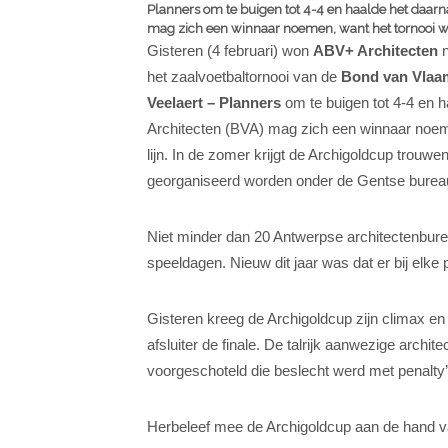
Planners om te buigen tot 4-4 en haalde het daarn
mag zich een winnaar noemen, want het tornooi wa
Gisteren (4 februari) won
ABV+ Architecten
n
het zaalvoetbaltornooi van de
Bond van Vlaam
Veelaert – Planners
om te buigen tot 4-4 en 
Architecten (BVA) mag zich een winnaar noem
lijn. In de zomer krijgt de Archigoldcup trouw
georganiseerd worden onder de Gentse bure
Niet minder dan 20 Antwerpse architectenbure
speeldagen. Nieuw dit jaar was dat er bij elk
Gisteren kreeg de Archigoldcup zijn climax e
afsluiter de finale. De talrijk aanwezige arc
voorgeschoteld die beslecht werd met penalty’
Herbeleef mee de Archigoldcup aan de hand va