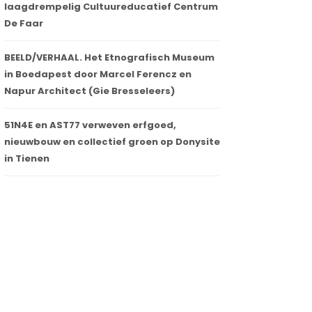
laagdrempelig Cultuureducatief Centrum
De Faar
BEELD/VERHAAL. Het Etnografisch Museum
in Boedapest door Marcel Ferencz en
Napur Architect (Gie Bresseleers)
51N4E en AST77 verweven erfgoed,
nieuwbouw en collectief groen op Donysite
in Tienen