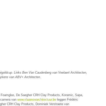
rchigoldcup. Links Ben Van Caudenberg van Veelaert Architecten,
eykens van ABV+ Architecten.
or Foamglas, De Saegher CRH Clay Products, Koramic, Sapa,
e camera van
www.vlaamsearchitectuur.be
leggen Frédéric
gher CRH Clay Products, Dominiek Verstraete van