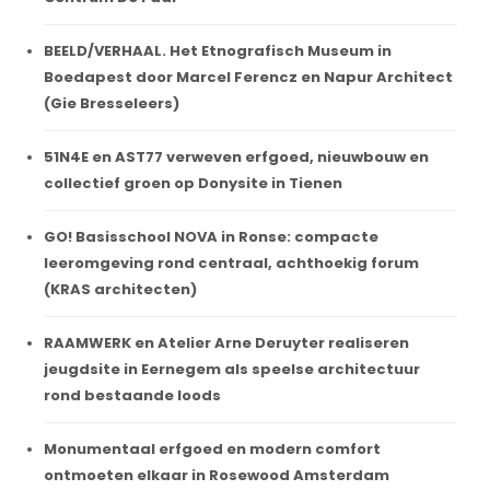
BEELD/VERHAAL. Het Etnografisch Museum in
Boedapest door Marcel Ferencz en Napur Architect
(Gie Bresseleers)
51N4E en AST77 verweven erfgoed, nieuwbouw en
collectief groen op Donysite in Tienen
GO! Basisschool NOVA in Ronse: compacte
leeromgeving rond centraal, achthoekig forum
(KRAS architecten)
RAAMWERK en Atelier Arne Deruyter realiseren
jeugdsite in Eernegem als speelse architectuur
rond bestaande loods
Monumentaal erfgoed en modern comfort
ontmoeten elkaar in Rosewood Amsterdam