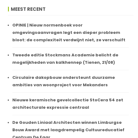
MEEST RECENT
OPINIE | Nieuw normenboek voor
omgevingsaanvragen legt een dieper probleem
bloot: de complexiteit verdwijnt niet, ze verschuift
Tweede editie Stockmans Academie belicht de
mogelijkheden van kalkhennep (Tienen, 21/08)
Circulaire dakopbouw ondersteunt duurzame
ambities van woonproject voor Mekanders
Nieuwe keramische gevelcollectie StoCera 54 zet
architecturale expressie centraal
De Gouden Liniaal Architecten winnen Limburgse
Bouw Award met laagdrempelig Cultuureducatief
Centrum De Faar