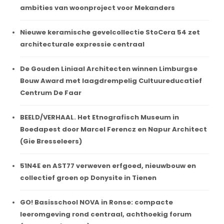
ambities van woonproject voor Mekanders
Nieuwe keramische gevelcollectie StoCera 54 zet
architecturale expressie centraal
De Gouden Liniaal Architecten winnen Limburgse
Bouw Award met laagdrempelig Cultuureducatief
Centrum De Faar
BEELD/VERHAAL. Het Etnografisch Museum in
Boedapest door Marcel Ferencz en Napur Architect
(Gie Bresseleers)
51N4E en AST77 verweven erfgoed, nieuwbouw en
collectief groen op Donysite in Tienen
GO! Basisschool NOVA in Ronse: compacte
leeromgeving rond centraal, achthoekig forum