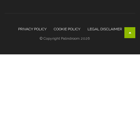
PRIVACY POLICY
COOKIE POLICY
LEGAL DISCLAIMER
© Copyright Palindroom 2026