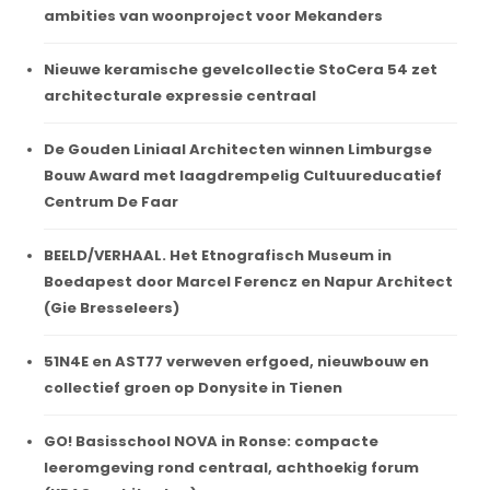
ambities van woonproject voor Mekanders
Nieuwe keramische gevelcollectie StoCera 54 zet
architecturale expressie centraal
De Gouden Liniaal Architecten winnen Limburgse
Bouw Award met laagdrempelig Cultuureducatief
Centrum De Faar
BEELD/VERHAAL. Het Etnografisch Museum in
Boedapest door Marcel Ferencz en Napur Architect
(Gie Bresseleers)
51N4E en AST77 verweven erfgoed, nieuwbouw en
collectief groen op Donysite in Tienen
GO! Basisschool NOVA in Ronse: compacte
leeromgeving rond centraal, achthoekig forum