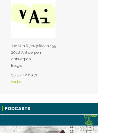
Jan Van Rijswijcklaan 155
2018 Antwerpen
Antwerpen
België
+32 32 42 89 70
vai.be
PODCASTS