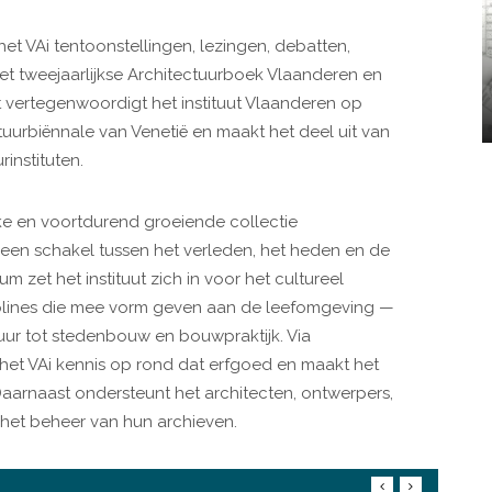
et VAi tentoonstellingen, lezingen, debatten,
t tweejaarlijkse Architectuurboek Vlaanderen en
st vertegenwoordigt het instituut Vlaanderen op
tuurbiënnale van Venetië en maakt het deel uit van
instituten.
ke en voortdurend groeiende collectie
t een schakel tussen het verleden, het heden en de
m zet het instituut zich in voor het cultureel
plines die mee vorm geven aan de leefomgeving —
tuur tot stedenbouw en bouwpraktijk. Via
et VAi kennis op rond dat erfgoed en maakt het
Daarnaast ondersteunt het architecten, ontwerpers,
 het beheer van hun archieven.