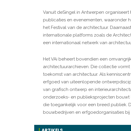
Vanuit deSingel in Antwerpen organiseert h
publicaties en evenementen, waaronder he
het Festival van de architectuur. Daarnaa
internationale platforms zoals de Architec
een internationaal netwerk van architectuur
Het VAi beheert bovendien een omvangrij
architectuurarchieven. Die collectie vorm
toekomst van architectuur. Als kenniscentru
erfgoed van uiteenlopende ontwerpdisci
van grafisch ontwerp en interieurarchitec
onderzoeks- en publieksprojecten bouwt h
die toegankelijk voor een breed publiek. 
bouwbedrijven en erfgoedorganisaties bij
ARTIKELS