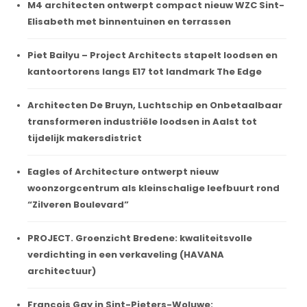
M4 architecten ontwerpt compact nieuw WZC Sint-
Elisabeth met binnentuinen en terrassen
Piet Bailyu – Project Architects stapelt loodsen en
kantoortorens langs E17 tot landmark The Edge
Architecten De Bruyn, Luchtschip en Onbetaalbaar
transformeren industriële loodsen in Aalst tot
tijdelijk makersdistrict
Eagles of Architecture ontwerpt nieuw
woonzorgcentrum als kleinschalige leefbuurt rond
“Zilveren Boulevard”
PROJECT. Groenzicht Bredene: kwaliteitsvolle
verdichting in een verkaveling (HAVANA
architectuur)
François Gay in Sint-Pieters-Woluwe: