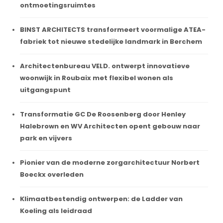
ontmoetingsruimtes
BINST ARCHITECTS transformeert voormalige ATEA-
fabriek tot nieuwe stedelijke landmark in Berchem
Architectenbureau VELD. ontwerpt innovatieve
woonwijk in Roubaix met flexibel wonen als
uitgangspunt
Transformatie GC De Roosenberg door Henley
Halebrown en WV Architecten opent gebouw naar
park en vijvers
Pionier van de moderne zorgarchitectuur Norbert
Boeckx overleden
Klimaatbestendig ontwerpen: de Ladder van
Koeling als leidraad