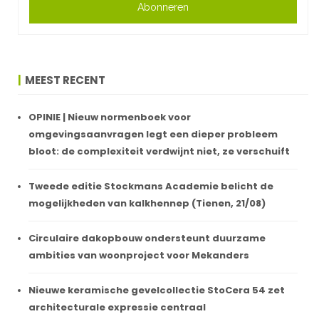
Abonneren
MEEST RECENT
OPINIE | Nieuw normenboek voor
omgevingsaanvragen legt een dieper probleem
bloot: de complexiteit verdwijnt niet, ze verschuift
Tweede editie Stockmans Academie belicht de
mogelijkheden van kalkhennep (Tienen, 21/08)
Circulaire dakopbouw ondersteunt duurzame
ambities van woonproject voor Mekanders
Nieuwe keramische gevelcollectie StoCera 54 zet
architecturale expressie centraal