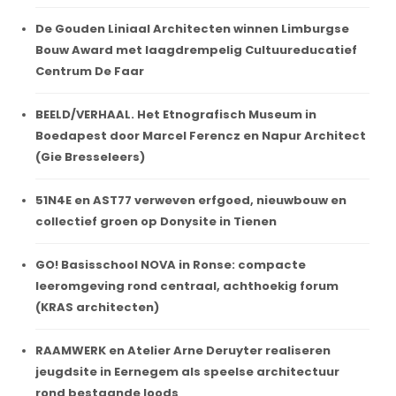
De Gouden Liniaal Architecten winnen Limburgse
Bouw Award met laagdrempelig Cultuureducatief
Centrum De Faar
BEELD/VERHAAL. Het Etnografisch Museum in
Boedapest door Marcel Ferencz en Napur Architect
(Gie Bresseleers)
51N4E en AST77 verweven erfgoed, nieuwbouw en
collectief groen op Donysite in Tienen
GO! Basisschool NOVA in Ronse: compacte
leeromgeving rond centraal, achthoekig forum
(KRAS architecten)
RAAMWERK en Atelier Arne Deruyter realiseren
jeugdsite in Eernegem als speelse architectuur
rond bestaande loods