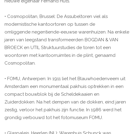
nieuwe eigenaar Fernand Huts.
• Cosmopolitan, Brussel: De Assubeltoren viel als
modernistische kantoortoren op tussen de
omliggende negentiende-eeuwse warenhuizen. Na enkele
jaren van leegstand transformeerden BOGDAN & VAN
BROECK en UTIL Struktuurstudies de toren tot een
woontoren met kantoorruimtes in de plint, genaamd
Cosmopolitan.
• FOMU, Antwerpen: In 1911 liet het Blauwhoedenveem uit
Amsterdam een monumentaal pakhuis optrekken in een
compact bouwblok bij de Scheldekaaien en
Zuiderdokken. Na het dempen van de dokken, eind jaren
zestig, verloor het pakhuis zijn functie. In 1986 werd het
grondig verbouwd tot het fotomuseum FOMU.
• Glaspaleis, Heerlen (NL): Warenhuis Schunck was