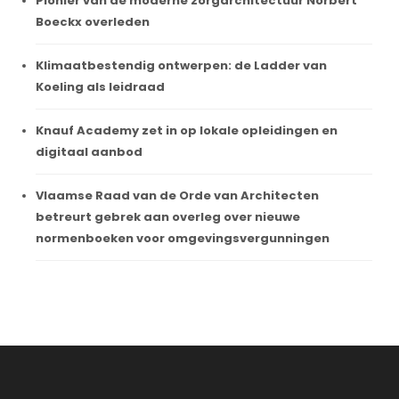
Pionier van de moderne zorgarchitectuur Norbert
Boeckx overleden
Klimaatbestendig ontwerpen: de Ladder van
Koeling als leidraad
Knauf Academy zet in op lokale opleidingen en
digitaal aanbod
Vlaamse Raad van de Orde van Architecten
betreurt gebrek aan overleg over nieuwe
normenboeken voor omgevingsvergunningen