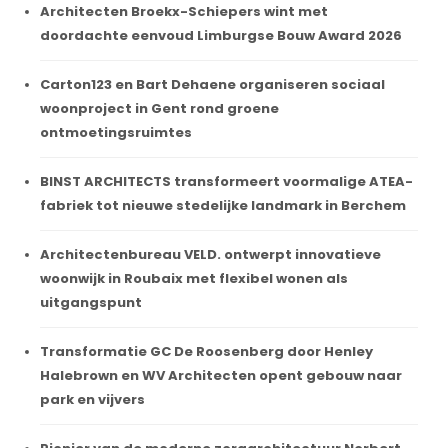
Architecten Broekx-Schiepers wint met
doordachte eenvoud Limburgse Bouw Award 2026
Carton123 en Bart Dehaene organiseren sociaal
woonproject in Gent rond groene
ontmoetingsruimtes
BINST ARCHITECTS transformeert voormalige ATEA-
fabriek tot nieuwe stedelijke landmark in Berchem
Architectenbureau VELD. ontwerpt innovatieve
woonwijk in Roubaix met flexibel wonen als
uitgangspunt
Transformatie GC De Roosenberg door Henley
Halebrown en WV Architecten opent gebouw naar
park en vijvers