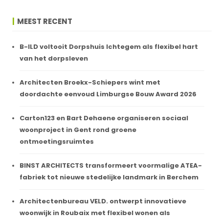
MEEST RECENT
B-ILD voltooit Dorpshuis Ichtegem als flexibel hart
van het dorpsleven
Architecten Broekx-Schiepers wint met
doordachte eenvoud Limburgse Bouw Award 2026
Carton123 en Bart Dehaene organiseren sociaal
woonproject in Gent rond groene
ontmoetingsruimtes
BINST ARCHITECTS transformeert voormalige ATEA-
fabriek tot nieuwe stedelijke landmark in Berchem
Architectenbureau VELD. ontwerpt innovatieve
woonwijk in Roubaix met flexibel wonen als