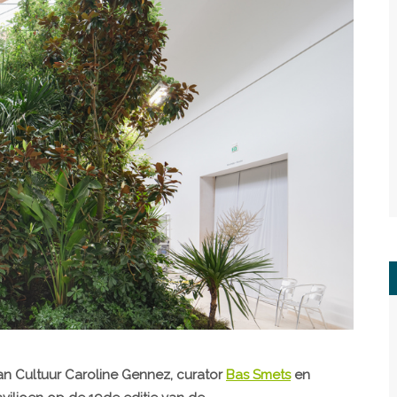
n Cultuur Caroline Gennez, curator
Bas Smets
en