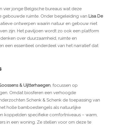
nen vier jonge Belgische bureaus wat deze
 de gebouwde ruimte. Onder begeleiding van
Lisa De
latieve ontwerpen waarin natuur en gebouw niet
ven zijn. Het paviljoen wordt zo ook een platform
 denken over duurzaamheid, ruimte en
n een essentieel onderdeel van het narratief dat
S
Goossens & Uijtterhaegen
, focussen op
ngen. Omdat biosferen een verhoogde
onderzochten Schenk & Schenk de toepassing van
et holle bamboestengels als natuurlijke
gen koppelden specifieke comfortniveaus – warm,
rs in een woning. Ze stellen voor om deze te