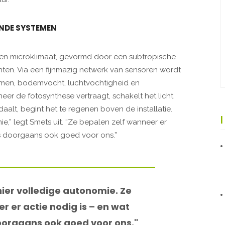
ENDE SYSTEMEN
 een microklimaat, gevormd door een subtropische
en. Via een fijnmazig netwerk van sensoren wordt
men, bodemvocht, luchtvochtigheid en
eer de fotosynthese vertraagt, schakelt het licht
aalt, begint het te regenen boven de installatie.
ie,” legt Smets uit. “Ze bepalen zelf wanneer er
 is doorgaans ook goed voor ons.”
hier volledige autonomie. Ze
r er actie nodig is – en wat
doorgaans ook goed voor ons."