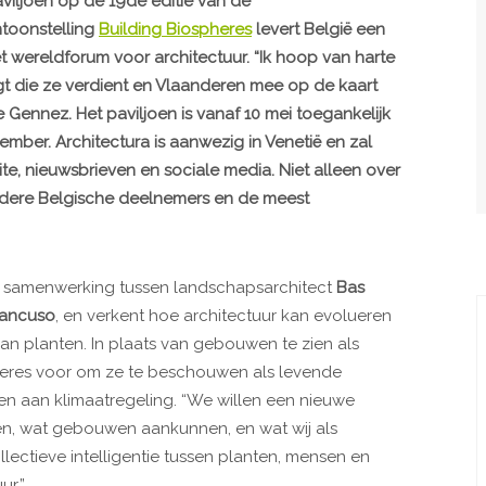
aviljoen op de 19de editie van de
ntoonstelling
Building Biospheres
levert België een
t wereldforum voor architectuur. “Ik hoop van harte
gt die ze verdient en Vlaanderen mee op de kaart
 Gennez. Het paviljoen is vanaf 10 mei toegankelijk
ember. Architectura is aanwezig in Venetië en zal
te, nieuwsbrieven en sociale media. Niet alleen over
ndere Belgische deelnemers en de meest
een samenwerking tussen landschapsarchitect
Bas
Mancuso
, en verkent hoe architectuur kan evolueren
 van planten. In plaats van gebouwen te zien als
pheres voor om ze te beschouwen als levende
en aan klimaatregeling. “We willen een nieuwe
n, wat gebouwen aankunnen, en wat wij als
llectieve intelligentie tussen planten, mensen en
ur.”