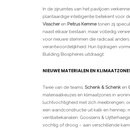
In de zijruimtes van het paviljoen verken
plantaardige intelligentie betekent voor
Visscher
en
Petrus Kemme
tonen zij specu
naast elkaar bestaan, maar volledig verwe
voor nieuwe stemmen die radicaal anders
verantwoordelijkheid. Hun bijdragen vorme
Building Biospheres uitdraagt.
NIEUWE MATERIALEN EN KLIMAATZONE
Twee van de teams,
Schenk & Schenk
en
materiaalkeuzes en klimaatzones in woni
luchtvochtigheid met zich meebrengen, 
een wandconstructie uit kalk en hennep, m
ventilatiekanalen. Goossens & Uijtterhae
vochtig of droog – aan verschillende kame