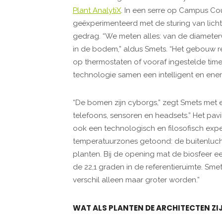
Plant AnalytiX
. In een serre op Campus C
geëxperimenteerd met de sturing van licht, 
gedrag. “We meten alles: van de diamete
in de bodem,” aldus Smets. “Het gebouw r
op thermostaten of vooraf ingestelde time
technologie samen een intelligent en ener
“De bomen zijn cyborgs,” zegt Smets met ee
telefoons, sensoren en headsets.” Het pavil
ook een technologisch en filosofisch exp
temperatuurzones getoond: de buitenlucht
planten. Bij de opening mat de biosfeer e
de 22,1 graden in de referentieruimte. Smet
verschil alleen maar groter worden.”
WAT ALS PLANTEN DE ARCHITECTEN ZI