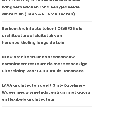
François Gay in Sint-Pieters-Woluwe:
kangoeroewonen rond een gedeelde
wintertuin (JAVA & PTArchitecten)
Berkein Architects tekent OEVER25 als
architecturaal sluitstuk van
herontwikkeling langs de Leie
NERO architectuur en stedenbouw
combineert restauratie met zeshoekige
uitbreiding voor Cultuurhuis Hansbeke
LAVA architecten geeft Sint-Katelijne-
Waver nieuw vrijetijdscentrum met agora
en flexibele architectuur