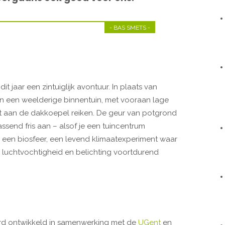
- BAS SMETS -
t jaar een zintuiglijk avontuur. In plaats van
een een weelderige binnentuin, met vooraan lage
 aan de dakkoepel reiken. De geur van potgrond
rassend fris aan – alsof je een tuincentrum
 in een biosfeer, een levend klimaatexperiment waar
, luchtvochtigheid en belichting voortdurend
rd ontwikkeld in samenwerking met de
UGent
en