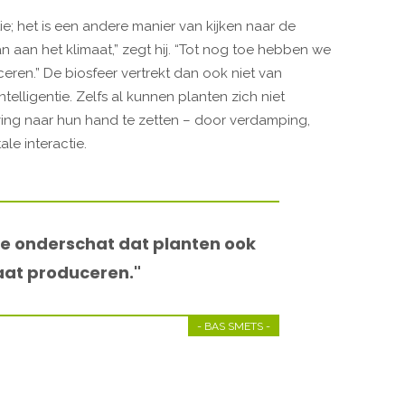
; het is een andere manier van kijken naar de
an aan het klimaat,” zegt hij. “Tot nog toe hebben we
ren.” De biosfeer vertrekt dan ook niet van
telligentie. Zelfs al kunnen planten zich niet
ving naar hun hand te zetten – door verdamping,
le interactie.
e onderschat dat planten ook
aat produceren."
- BAS SMETS -