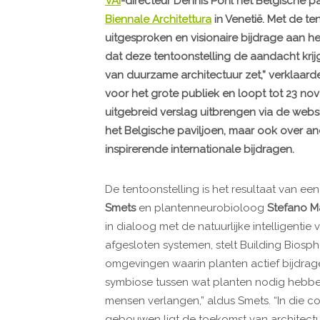
VAi
-directeur Dennis Pohl het Belgische p
Biennale Architettura
in Venetië. Met de te
uitgesproken en visionaire bijdrage aan he
dat deze tentoonstelling de aandacht krij
van duurzame architectuur zet,” verklaarde
voor het grote publiek en loopt tot 23 nov
uitgebreid verslag uitbrengen via de websi
het Belgische paviljoen, maar ook over a
inspirerende internationale bijdragen.
De tentoonstelling is het resultaat van 
Smets
en plantenneurobioloog
Stefano 
in dialoog met de natuurlijke intelligentie
afgesloten systemen, stelt Building Bios
omgevingen waarin planten actief bijdrag
symbiose tussen wat planten nodig hebbe
mensen verlangen,” aldus Smets. “In die co
gebouwen ligt de toekomst van architectu