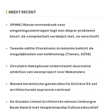
MEEST RECENT
OPINIE | Nieuw normenboek voor
omgevingsaanvragen legt een dieper probleem
bloot: de complexiteit verdwijnt niet, ze verschuift
Tweede editie Stockmans Academie belicht de
mogelijkheden van kalkhennep (Tienen, 21/08)
Circulaire dakopbouw ondersteunt duurzame
ambities van woonproject voor Mekanders
Nieuwe keramische gevelcollectie StoCera 54 zet
architecturale expressie centraal
De Gouden Liniaal Architecten winnen Limburgse
Bouw Award met laagdrempelig Cultuureducatief