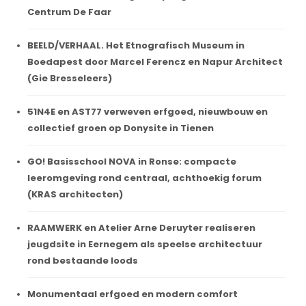
Centrum De Faar
BEELD/VERHAAL. Het Etnografisch Museum in
Boedapest door Marcel Ferencz en Napur Architect
(Gie Bresseleers)
51N4E en AST77 verweven erfgoed, nieuwbouw en
collectief groen op Donysite in Tienen
GO! Basisschool NOVA in Ronse: compacte
leeromgeving rond centraal, achthoekig forum
(KRAS architecten)
RAAMWERK en Atelier Arne Deruyter realiseren
jeugdsite in Eernegem als speelse architectuur
rond bestaande loods
Monumentaal erfgoed en modern comfort