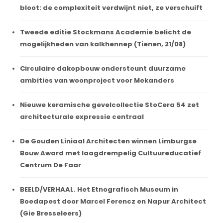
bloot: de complexiteit verdwijnt niet, ze verschuift
Tweede editie Stockmans Academie belicht de
mogelijkheden van kalkhennep (Tienen, 21/08)
Circulaire dakopbouw ondersteunt duurzame
ambities van woonproject voor Mekanders
Nieuwe keramische gevelcollectie StoCera 54 zet
architecturale expressie centraal
De Gouden Liniaal Architecten winnen Limburgse
Bouw Award met laagdrempelig Cultuureducatief
Centrum De Faar
BEELD/VERHAAL. Het Etnografisch Museum in
Boedapest door Marcel Ferencz en Napur Architect
(Gie Bresseleers)