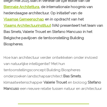
Begin mei 2025 start in Venetië de 19e editie van de
Biennale Architettura
, de internationale hoogmis van
hedendaagse architectuur. Op initiatief van de
Vlaamse Gemeenschap
en in opdracht van het
Vlaams Architectuurinstituut
(VAi) presenteert het team van
Bas Smets, Valerie Trouet en Stefano Mancuso in het
Belgische paviljoen de tentoonstelling Building
Biospheres.
Hoe kan architectuur verder ontwikkelen onder invloed
van natuurlijke intelligentie? Met hun
tentoonstellingsconcept Building Biospheres
onderzoeken landschapsarchitect
Bas Smets
,
klimaatwetenschapper
Valerie Trouet
en bioloog
Stefano
Mancuso
een nieuwe relatie tussen natuur en architectuur.