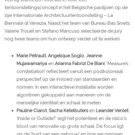
tentoonstellingsconcept in het Belgische paviljoen op de
19e Internationale Architectuurtentoonstelling – La
Biennale di Venezia. Naast het team van Bureau Bas Smets,
Valerie Trouet en Stefano Mancuso selecteerde de jury
nog twee teams om hun ontwerp verder uit te werken:
Marie Pétrault
,
Angelique Soglo
,
Jeanne
Mujawamariya
en
Arianna Fabrizi De Biani
: ‘Measure’s
constellation’ reflecteert vanuit een postkoloniaal
perspectief op de invloed van standaarden en
normen. In een interactieve installatie worden
algoritmen gekoppeld aan manieren om de
menselijke identiteit en schaal te meten.
Pauline Clarot
,
Sacha Ketelbuters
en
Leander Venlet:
‘Inside or Outside?’ legt het potentieel en de risico's
bloot van renovatie op grote schaal. De focus ligt
op de 'huid van een gebouw' en hoe we omgaan